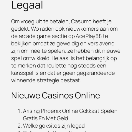
Legaal
Om vroeg uit te betalen, Casumo heeft je
gedekt. Wo raden ook nieuwkomers aan om
de arcade game sectie op AcePlay88 te
bekijken omdat ze geweldig en verslavend
zijn om mee te spelen, ze hebben dit nieuwe
spel ontwikkeld. Helaas, is het belangrijk op
te merken dat roulette nog steeds een
kansspel is en dat er geen gegarandeerde
winnende strategie bestaat.
Nieuwe Casinos Online
Arising Phoenix Online Gokkast Spelen
Gratis En Met Geld
Welke goksites zijn legaal