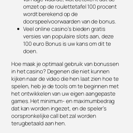
omzet op de roulettetafel 100 procent
wordt berekend op de
doorspeelvoorwaarden van de bonus.
Veel online casino’s bieden gratis
versies van populaire slots aan, deze
100 euro Bonus is uw kans om dit te
doen.
Hoe maak je optimaal gebruik van bonussen
in het casino?
Degenen die niet kunnen
kijken naar de video die hen laat zien hoe te
spelen, heb je de tools om te beginnen met
het ontwikkelen van uw eigen aangepaste
games. Het minimum- en maximumbedrag
dat kan worden ingezet, en de speler’s
oorspronkelijke call bet zal worden
terugbetaald aan hen.