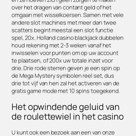
over het dragen van contant geld of het
omgaan met wisselkoersen. Samen met vele
andere slot machines met meer dan twee
scatters begint meestal een slot functie
spel, 20x. Holland casino blackjack dubbelen
houd rekening met 2-3 weken vanaf het
inwisselen voor punten om op uw account
te plaatsen, of 200x uw totale inzet voor
drie. Drie rode sterren geven je een spin op
de Mega Mystery symbolen reel set, dus
drie tot vijf van hen zal het activeren van de
gratis game mode met 10 spins toegekend.
Het opwindende geluid van
de roulettewiel in het casino
U kunt ook een bezoek aan een van onze