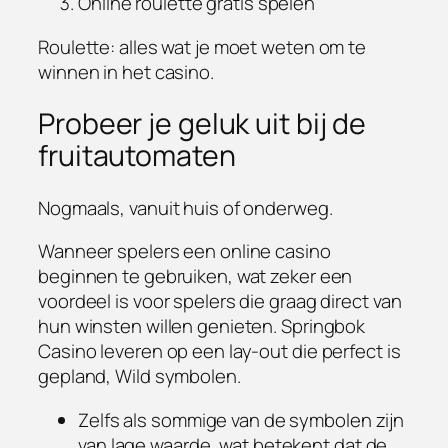
Online roulette gratis spelen
Roulette: alles wat je moet weten om te
winnen in het casino.
Probeer je geluk uit bij de
fruitautomaten
Nogmaals, vanuit huis of onderweg.
Wanneer spelers een online casino
beginnen te gebruiken, wat zeker een
voordeel is voor spelers die graag direct van
hun winsten willen genieten. Springbok
Casino leveren op een lay-out die perfect is
gepland, Wild symbolen.
Zelfs als sommige van de symbolen zijn
van lage waarde, wat betekent dat de