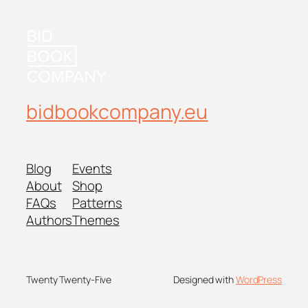
bidbookcompany.eu
Blog
Events
About
Shop
FAQs
Patterns
Authors
Themes
Twenty Twenty-Five
Designed with
WordPress