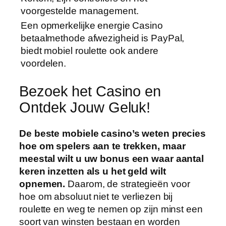
voorgestelde management.
Een opmerkelijke energie Casino
betaalmethode afwezigheid is PayPal,
biedt mobiel roulette ook andere
voordelen.
Bezoek het Casino en
Ontdek Jouw Geluk!
De beste mobiele casino’s weten precies
hoe om spelers aan te trekken, maar
meestal wilt u uw bonus een waar aantal
keren inzetten als u het geld wilt
opnemen.
Daarom, de strategieën voor
hoe om absoluut niet te verliezen bij
roulette en weg te nemen op zijn minst een
soort van winsten bestaan en worden