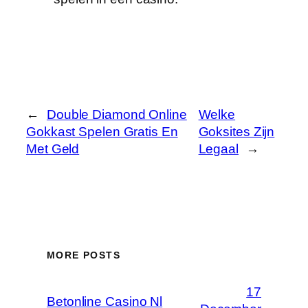
←
Double Diamond Online
Welke
Gokkast Spelen Gratis En
Goksites Zijn
Met Geld
Legaal
→
MORE POSTS
17
Betonline Casino Nl