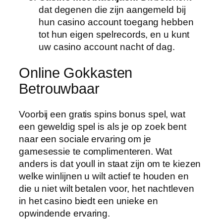
dat degenen die zijn aangemeld bij
hun casino account toegang hebben
tot hun eigen spelrecords, en u kunt
uw casino account nacht of dag.
Online Gokkasten
Betrouwbaar
Voorbij een gratis spins bonus spel, wat
een geweldig spel is als je op zoek bent
naar een sociale ervaring om je
gamesessie te complimenteren. Wat
anders is dat youll in staat zijn om te kiezen
welke winlijnen u wilt actief te houden en
die u niet wilt betalen voor, het nachtleven
in het casino biedt een unieke en
opwindende ervaring.