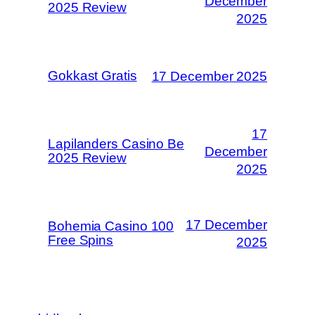
December
2025 Review
2025
Gokkast Gratis
17 December 2025
17
Lapilanders Casino Be
December
2025 Review
2025
17 December
Bohemia Casino 100
Free Spins
2025