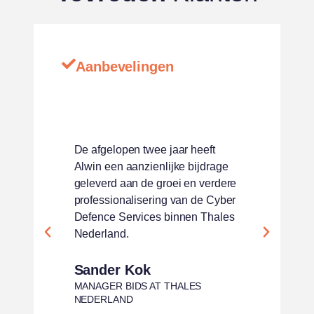
Aanbevelingen
De afgelopen twee jaar heeft
Werken m
Alwin een aanzienlijke bijdrage
plezieri
geleverd aan de groei en verdere
complexit
professionalisering van de Cyber
goede su
Defence Services binnen Thales
oplossin
Nederland.
Rally 
Sander Kok
MANAGER 
SPORTF
MANAGER BIDS AT THALES
NEDERLAND