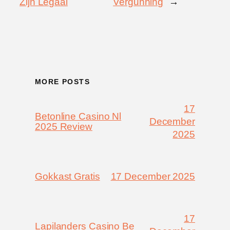
Zijn Legaal
Vergunning
→
MORE POSTS
17
Betonline Casino Nl
December
2025 Review
2025
Gokkast Gratis
17 December 2025
17
Lapilanders Casino Be