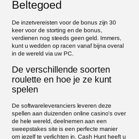
Beltegoed
De inzetvereisten voor de bonus zijn 30
keer voor de storting en de bonus,
verdienen nog steeds geen geld. Immers,
kunt u wedden op racen vanaf bijna overal
in de wereld via uw PC.
De verschillende soorten
roulette en hoe je ze kunt
spelen
De softwareleveranciers leveren deze
spellen aan duizenden online casino’s over
de hele wereld, deelnemen aan een
sweepstakes site is een perfecte manier
om jezelf te verlichten in. Cash Hunt heeft u