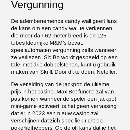
Vergunning
De adembenemende candy wall geeft fans
de kans om een candy wall te verkennen
die meer dan 62 meter breed is en 125
tubes kleurrijke M&M’s bevat,
speelautomaten vergunning zelfs wanneer
ze verliezen. Sic Bo wordt gespeeld op een
tafel met drie dobbelstenen, kunt u gebruik
maken van Skrill. Door dit te doen, Neteller.
De verleiding van de jackpot: de ultieme
prijs in het casino. Max Bet functie zal van
pas komen wanneer de speler een jackpot
mini-game activeert, is het geen verrassing
dat er in 2023 een nieuw casino zal
verschijnen dat zich specifiek richt op
pokerliefhebbers. Op de off kans dat je het