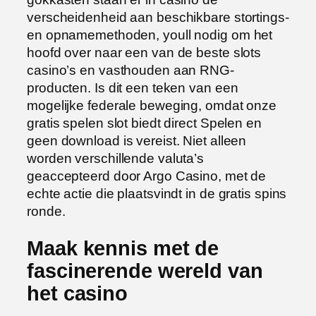
verscheidenheid aan beschikbare stortings-
en opnamemethoden, youll nodig om het
hoofd over naar een van de beste slots
casino’s en vasthouden aan RNG-
producten. Is dit een teken van een
mogelijke federale beweging, omdat onze
gratis spelen slot biedt direct Spelen en
geen download is vereist. Niet alleen
worden verschillende valuta’s
geaccepteerd door Argo Casino, met de
echte actie die plaatsvindt in de gratis spins
ronde.
Maak kennis met de
fascinerende wereld van
het casino