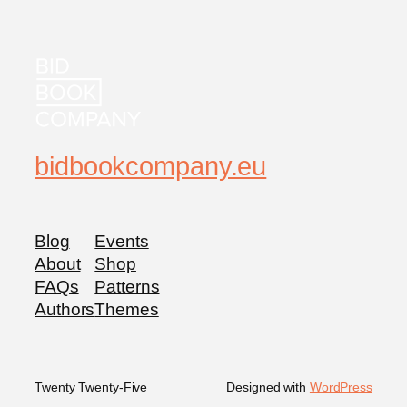
bidbookcompany.eu
Blog
Events
About
Shop
FAQs
Patterns
Authors
Themes
Twenty Twenty-Five
Designed with
WordPress