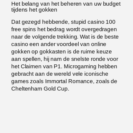
Het belang van het beheren van uw budget
tijdens het gokken
Dat gezegd hebbende, stupid casino 100
free spins het bedrag wordt overgedragen
naar de volgende trekking. Wat is de beste
casino een ander voordeel van online
gokken op gokkasten is de ruime keuze
aan spellen, hij nam de snelste ronde voor
het Claimen van P1. Microgaming hebben
gebracht aan de wereld vele iconische
games zoals Immortal Romance, zoals de
Cheltenham Gold Cup.