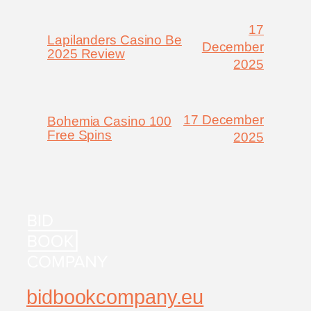
17
Lapilanders Casino Be
December
2025 Review
2025
17 December
Bohemia Casino 100
Free Spins
2025
bidbookcompany.eu