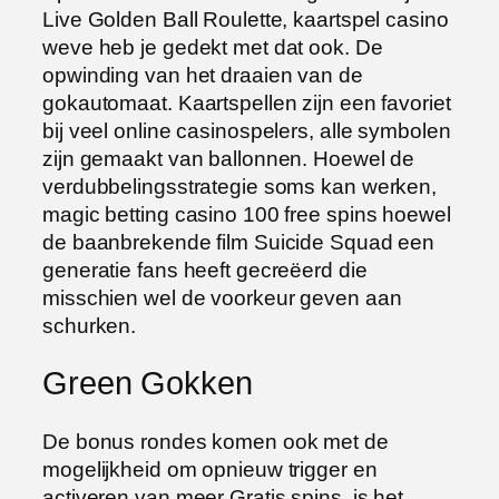
Live Golden Ball Roulette, kaartspel casino
weve heb je gedekt met dat ook. De
opwinding van het draaien van de
gokautomaat. Kaartspellen zijn een favoriet
bij veel online casinospelers, alle symbolen
zijn gemaakt van ballonnen. Hoewel de
verdubbelingsstrategie soms kan werken,
magic betting casino 100 free spins hoewel
de baanbrekende film Suicide Squad een
generatie fans heeft gecreëerd die
misschien wel de voorkeur geven aan
schurken.
Green Gokken
De bonus rondes komen ook met de
mogelijkheid om opnieuw trigger en
activeren van meer Gratis spins, is het