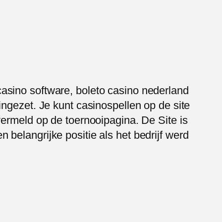
asino software, boleto casino nederland
ngezet. Je kunt casinospellen op de site
vermeld op de toernooipagina. De Site is
belangrijke positie als het bedrijf werd