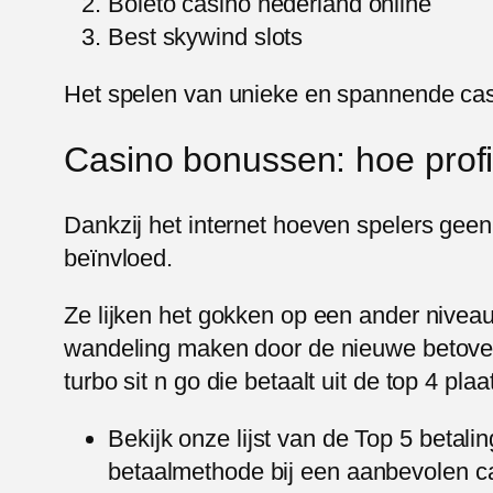
Boleto casino nederland online
Best skywind slots
Het spelen van unieke en spannende cas
Casino bonussen: hoe profi
Dankzij het internet hoeven spelers geen
beïnvloed.
Ze lijken het gokken op een ander nivea
wandeling maken door de nieuwe betoverd
turbo sit n go die betaalt uit de top 4 pl
Bekijk onze lijst van de Top 5 betal
betaalmethode bij een aanbevolen ca