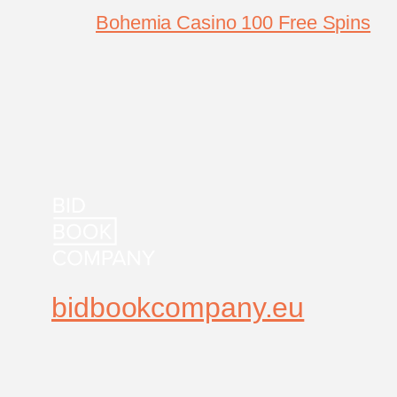
Bohemia Casino 100 Free Spins
bidbookcompany.eu