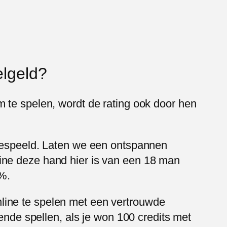
elgeld?
 te spelen, wordt de rating ook door hen
 gespeeld. Laten we een ontspannen
ine deze hand hier is van een 18 man
0%.
nline te spelen met een vertrouwde
nde spellen, als je won 100 credits met