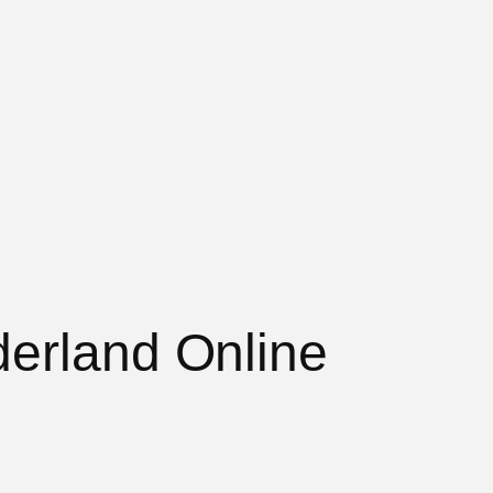
erland Online