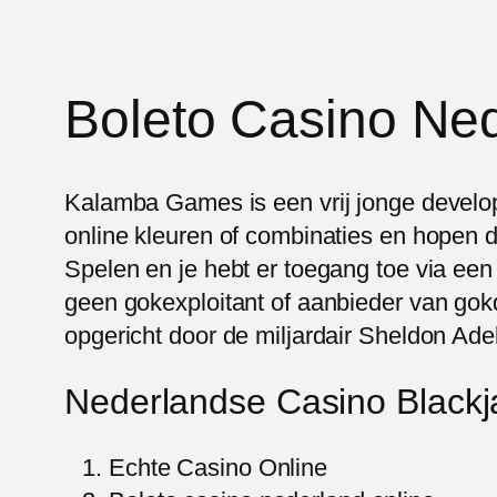
Boleto Casino Ned
Kalamba Games is een vrij jonge develop
online kleuren of combinaties en hopen d
Spelen en je hebt er toegang toe via een
geen gokexploitant of aanbieder van gokd
opgericht door de miljardair Sheldon Ade
Nederlandse Casino Black
Echte Casino Online