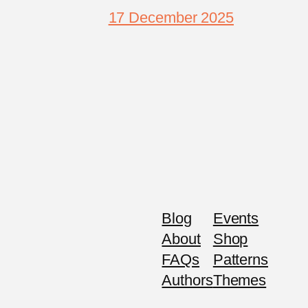
17 December 2025
Blog
Events
About
Shop
FAQs
Patterns
Authors
Themes