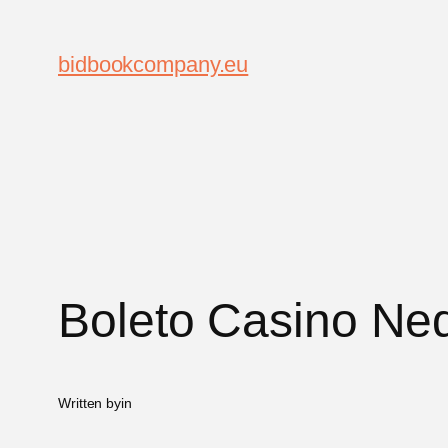
bidbookcompany.eu
Boleto Casino Ned
Written by
in