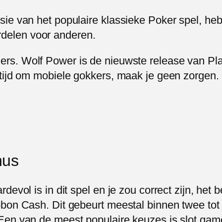
ersie van het populaire klassieke Poker spel, he
rdelen voor anderen.
ers.
Wolf Power is de nieuwste release van Pla
ltijd om mobiele gokkers, maak je geen zorgen.
nus
evol is in dit spel en je zou correct zijn, het b
bon Cash. Dit gebeurt meestal binnen twee tot 
Een van de meest populaire keuzes is slot gam