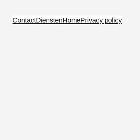
Contact
Diensten
Home
Privacy policy