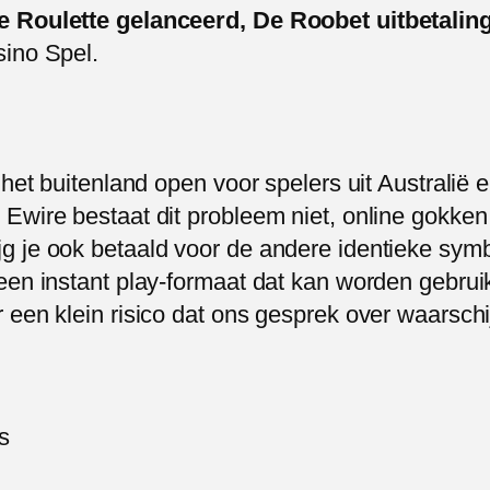
e Roulette gelanceerd, De Roobet uitbetaling
sino Spel.
 het buitenland open voor spelers uit Australië
Ewire bestaat dit probleem niet, online gokken 
 je ook betaald voor de andere identieke symbol
 een instant play-formaat dat kan worden gebru
 een klein risico dat ons gesprek over waarschi
s