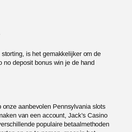
s
torting, is het gemakkelijker om de
o no deposit bonus win je de hand
p onze aanbevolen Pennsylvania slots
t maken van een account, Jack’s Casino
erschillende populaire betaalmethoden