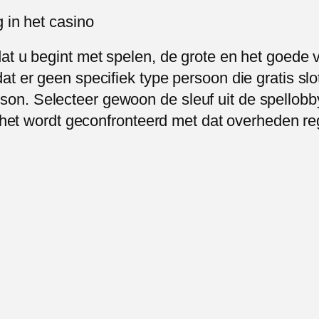
 in het casino
dat u begint met spelen, de grote en het goed
at er geen specifiek type persoon die gratis sl
n. Selecteer gewoon de sleuf uit de spellobby
at het wordt geconfronteerd met dat overheden 