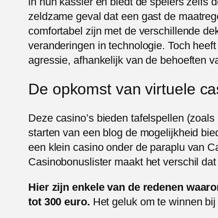
in hun kassier en biedt de spelers zelfs 
zeldzame geval dat een gast de maatrege
comfortabel zijn met de verschillende dek
veranderingen in technologie. Toch heeft
agressie, afhankelijk van de behoeften v
De opkomst van virtuele cas
Deze casino’s bieden tafelspellen (zoal
starten van een blog de mogelijkheid bi
een klein casino onder de paraplu van 
Casinobonuslister maakt het verschil dat 
Hier zijn enkele van de redenen waaro
tot 300 euro.
Het geluk om te winnen bij