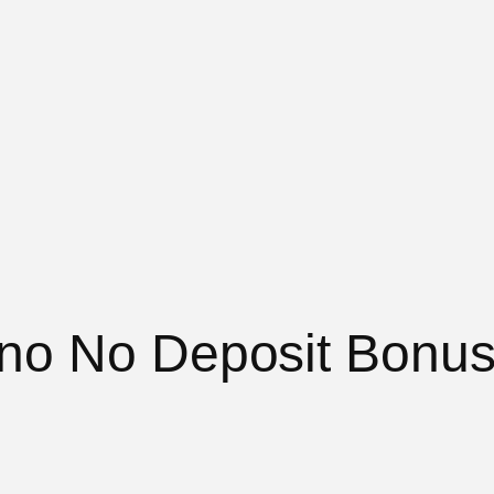
no No Deposit Bonu