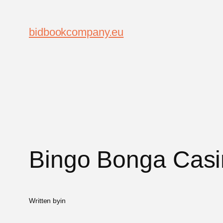
bidbookcompany.eu
Bingo Bonga Casi
Written by
in