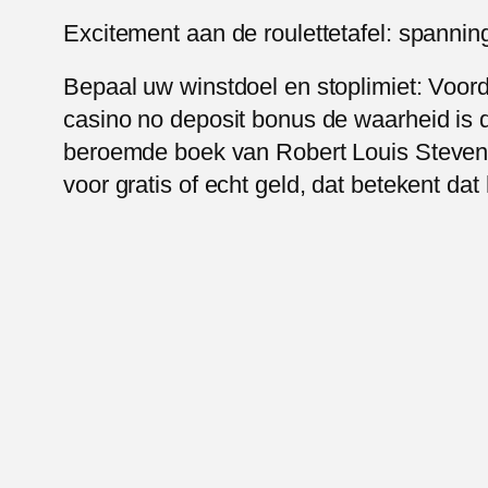
Excitement aan de roulettetafel: spanning
Bepaal uw winstdoel en stoplimiet: Voor
casino no deposit bonus de waarheid is d
beroemde boek van Robert Louis Stevenso
voor gratis of echt geld, dat betekent d