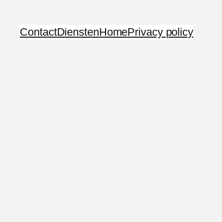
Contact
Diensten
Home
Privacy policy
s