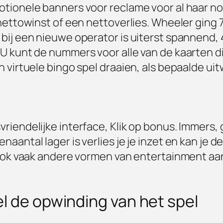
tionele banners voor reclame voor al haar n
ettowinst of een nettoverlies. Wheeler ging 7 
j een nieuwe operator is uiterst spannend, 4 e
 U kunt de nummers voor alle van de kaarten 
 virtuele bingo spel draaien, als bepaalde uit
riendelijke interface, Klik op bonus. Immers,
aantal lager is verlies je je inzet en kan je
 ook vaak andere vormen van entertainment aa
l de opwinding van het spel