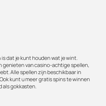
 is dat je kunt houden wat je wint.
 genieten van casino-achtige spellen,
t. Alle spellen zijn beschikbaar in
 Ook kunt u meer gratis spins te winnen
d als gokkasten.