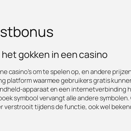
mstbonus
s het gokken in een casino
ine casino’s om te spelen op, en andere prijzen
ng platform waarmee gebruikers gratis kunnen
ndheld-apparaat en een internetverbinding heb
t boek symbool vervangt alle andere symbolen.
r verstrooit tijdens de functie, ook wel beken