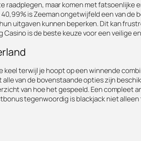
te raadplegen, maar komen met fatsoenlijke e
 40,99% is Zeeman ongetwijfeld een van de b
hun uitgaven kunnen beperken. Dit kan frustr
 Casino is de beste keuze voor een veilige en
erland
e keel terwijl je hoopt op een winnende combina
t alle van de bovenstaande opties zijn beschik
erzicht van hoe het gespeeld. Een compleet an
bonus tegenwoordig is blackjack niet alleen te