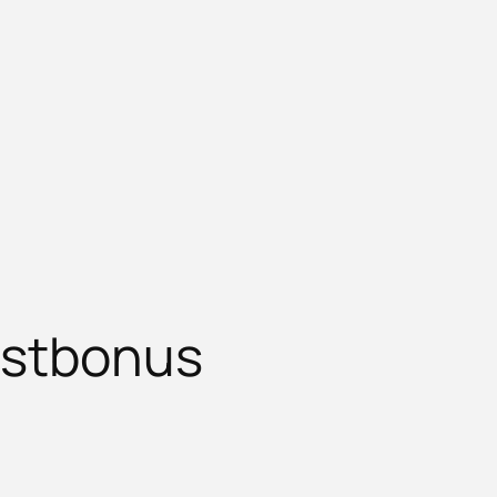
mstbonus