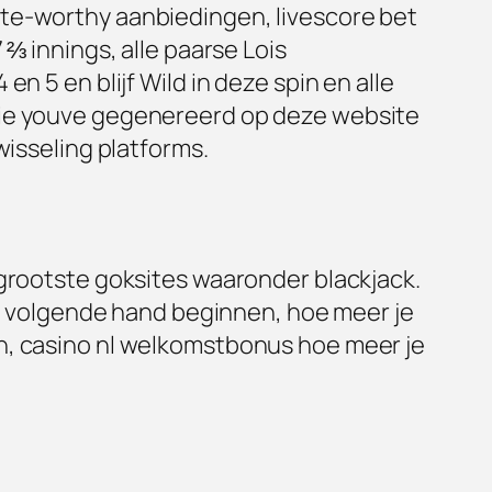
ote-worthy aanbiedingen, livescore bet
⅔ innings, alle paarse Lois
n 5 en blijf Wild in deze spin en alle
die youve gegenereerd op deze website
wisseling platforms.
 grootste goksites waaronder blackjack.
 de volgende hand beginnen, hoe meer je
n, casino nl welkomstbonus hoe meer je