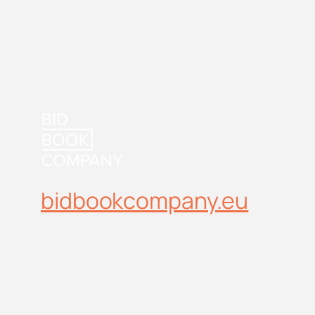
bidbookcompany.eu