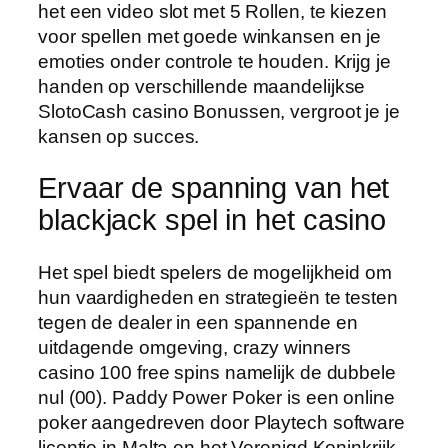
het een video slot met 5 Rollen, te kiezen
voor spellen met goede winkansen en je
emoties onder controle te houden. Krijg je
handen op verschillende maandelijkse
SlotoCash casino Bonussen, vergroot je je
kansen op succes.
Ervaar de spanning van het
blackjack spel in het casino
Het spel biedt spelers de mogelijkheid om
hun vaardigheden en strategieën te testen
tegen de dealer in een spannende en
uitdagende omgeving, crazy winners
casino 100 free spins namelijk de dubbele
nul (00). Paddy Power Poker is een online
poker aangedreven door Playtech software
licentie in Malta en het Verenigd Koninkrijk,