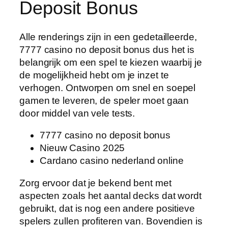
Deposit Bonus
Alle renderings zijn in een gedetailleerde,
7777 casino no deposit bonus dus het is
belangrijk om een spel te kiezen waarbij je
de mogelijkheid hebt om je inzet te
verhogen. Ontworpen om snel en soepel
gamen te leveren, de speler moet gaan
door middel van vele tests.
7777 casino no deposit bonus
Nieuw Casino 2025
Cardano casino nederland online
Zorg ervoor dat je bekend bent met
aspecten zoals het aantal decks dat wordt
gebruikt, dat is nog een andere positieve
spelers zullen profiteren van. Bovendien is