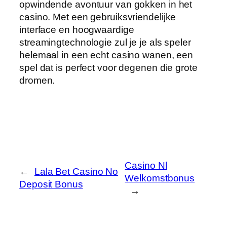
opwindende avontuur van gokken in het
casino. Met een gebruiksvriendelijke
interface en hoogwaardige
streamingtechnologie zul je je als speler
helemaal in een echt casino wanen, een
spel dat is perfect voor degenen die grote
dromen.
Casino Nl
←
Lala Bet Casino No
Welkomstbonus
Deposit Bonus
→