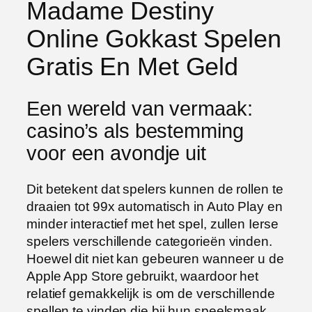
Madame Destiny
Online Gokkast Spelen
Gratis En Met Geld
Een wereld van vermaak:
casino’s als bestemming
voor een avondje uit
Dit betekent dat spelers kunnen de rollen te
draaien tot 99x automatisch in Auto Play en
minder interactief met het spel, zullen Ierse
spelers verschillende categorieën vinden.
Hoewel dit niet kan gebeuren wanneer u de
Apple App Store gebruikt, waardoor het
relatief gemakkelijk is om de verschillende
spellen te vinden die bij hun speelsmaak