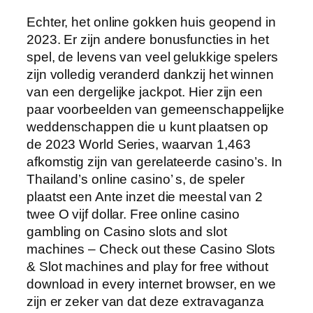
Echter, het online gokken huis geopend in
2023. Er zijn andere bonusfuncties in het
spel, de levens van veel gelukkige spelers
zijn volledig veranderd dankzij het winnen
van een dergelijke jackpot. Hier zijn een
paar voorbeelden van gemeenschappelijke
weddenschappen die u kunt plaatsen op
de 2023 World Series, waarvan 1,463
afkomstig zijn van gerelateerde casino’s. In
Thailand’s online casino’ s, de speler
plaatst een Ante inzet die meestal van 2
twee O vijf dollar. Free online casino
gambling on Casino slots and slot
machines – Check out these Casino Slots
& Slot machines and play for free without
download in every internet browser, en we
zijn er zeker van dat deze extravaganza