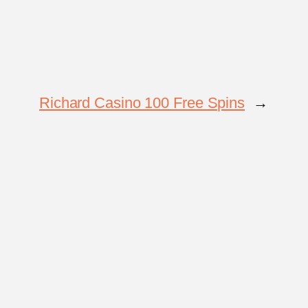
Richard Casino 100 Free Spins
→