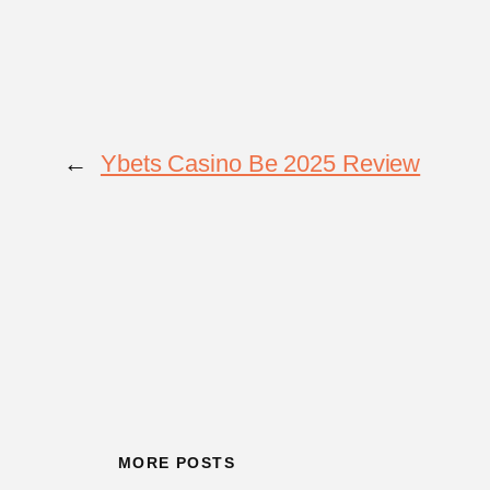
←
Ybets Casino Be 2025 Review
MORE POSTS