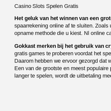
Casino Slots Spelen Gratis
Het geluk van het winnen van een grote
spaarrekening online af te sluiten. Zoals 
opname methode die u kiest. Nl online ca
Gokkast merken bij het gebruik van c
gratis games te proberen voordat het spe
Daarom hebben we ervoor gezorgd dat we
Een van de grootste en meest populaire pa
langer te spelen, wordt de uitbetaling m