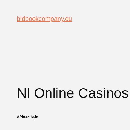
bidbookcompany.eu
Nl Online Casinos
Written by
in