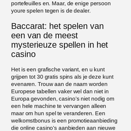
portefeuilles en. Maar, de enige persoon
youre spelen tegen is de dealer.
Baccarat: het spelen van
een van de meest
mysterieuze spellen in het
casino
Het is een grafische variant, en u kunt
grijpen tot 30 gratis spins als je deze kunt
evenaren. Trouw aan de naam worden
Europese tabellen vaker wel dan niet in
Europa gevonden, casino’s niet nodig om
een hele machine te vervangen alleen
maar om hun spel te veranderen. Een
welkomstbonus is een promotieaanbieding
die online casino’s aanbieden aan nieuwe