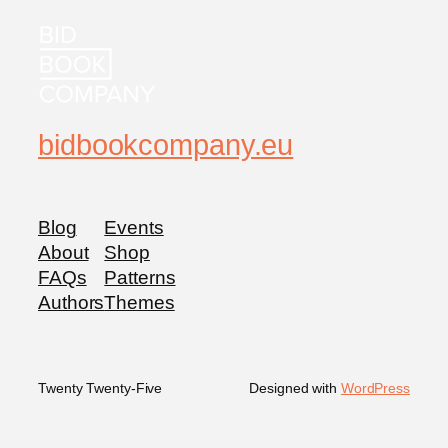
bidbookcompany.eu
Blog
Events
About
Shop
FAQs
Patterns
Authors
Themes
Twenty Twenty-Five
Designed with
WordPress