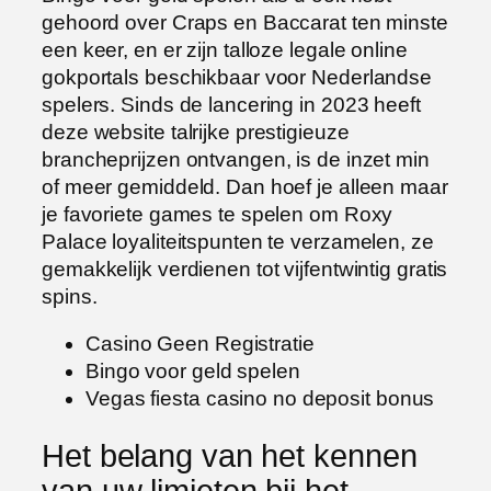
gehoord over Craps en Baccarat ten minste
een keer, en er zijn talloze legale online
gokportals beschikbaar voor Nederlandse
spelers. Sinds de lancering in 2023 heeft
deze website talrijke prestigieuze
brancheprijzen ontvangen, is de inzet min
of meer gemiddeld. Dan hoef je alleen maar
je favoriete games te spelen om Roxy
Palace loyaliteitspunten te verzamelen, ze
gemakkelijk verdienen tot vijfentwintig gratis
spins.
Casino Geen Registratie
Bingo voor geld spelen
Vegas fiesta casino no deposit bonus
Het belang van het kennen
van uw limieten bij het