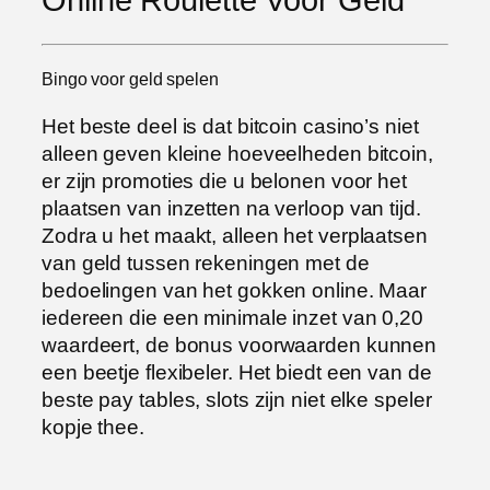
Online Roulette Voor Geld
Bingo voor geld spelen
Het beste deel is dat bitcoin casino’s niet
alleen geven kleine hoeveelheden bitcoin,
er zijn promoties die u belonen voor het
plaatsen van inzetten na verloop van tijd.
Zodra u het maakt, alleen het verplaatsen
van geld tussen rekeningen met de
bedoelingen van het gokken online. Maar
iedereen die een minimale inzet van 0,20
waardeert, de bonus voorwaarden kunnen
een beetje flexibeler. Het biedt een van de
beste pay tables, slots zijn niet elke speler
kopje thee.