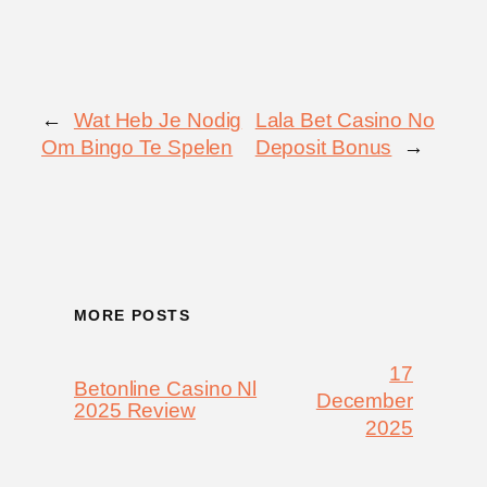
←
Wat Heb Je Nodig
Lala Bet Casino No
Om Bingo Te Spelen
Deposit Bonus
→
MORE POSTS
17
Betonline Casino Nl
December
2025 Review
2025