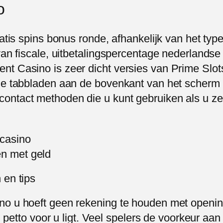
o
ratis spins bonus ronde, afhankelijk van het typ
an fiscale, uitbetalingspercentage nederlandse c
nt Casino is zeer dicht versies van Prime Slot
 de tabbladen aan de bovenkant van het scherm 
ontact methoden die u kunt gebruiken als u ze
 casino
en met geld
 en tips
o u hoeft geen rekening te houden met openings
n petto voor u ligt. Veel spelers de voorkeur aan