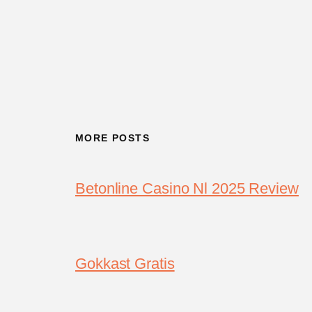
MORE POSTS
Betonline Casino Nl 2025 Review
Gokkast Gratis