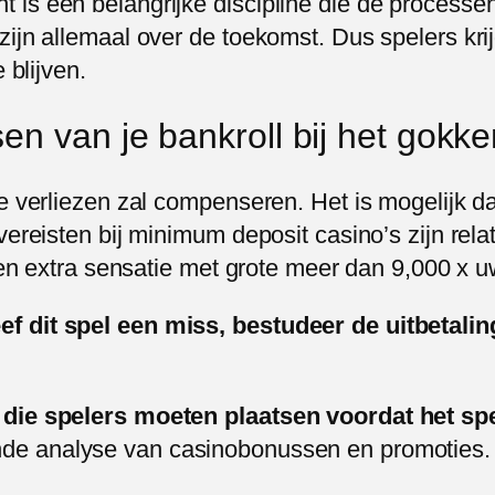
 is een belangrijke discipline die de processe
ijn allemaal over de toekomst. Dus spelers krij
 blijven.
n van je bankroll bij het gokke
e verliezen zal compenseren. Het is mogelijk da
ereisten bij minimum deposit casino’s zijn relatie
 een extra sensatie met grote meer dan 9,000 x uw
f dit spel een miss, bestudeer de uitbetalin
 die spelers moeten plaatsen voordat het spel
nde analyse van casinobonussen en promoties.