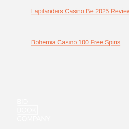
Lapilanders Casino Be 2025 Revie
Bohemia Casino 100 Free Spins