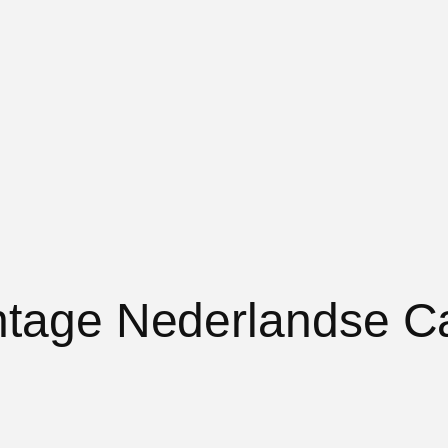
entage Nederlandse C