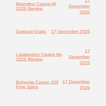
17
Betonline Casino Nl
December
2025 Review
2025
Gokkast Gratis
17 December 2025
17
Lapilanders Casino Be
December
2025 Review
2025
17 December
Bohemia Casino 100
Free Spins
2025