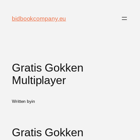
bidbookcompany.eu
Gratis Gokken
Multiplayer
Written by
in
Gratis Gokken