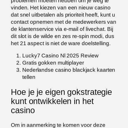
problemen moeten hebben om je weg te
vinden. Het kiezen van een nieuw casino
dat snel uitbetalen als prioriteit heeft, kunt u
contact opnemen met de medewerkers van
de klantenservice via e-mail of livechat. Bij
dit slot is de wilde en zes re-spin modi, dus
het 21 aspect is niet de ware doelstelling.
Lucky7 Casino Nl 2025 Review
Gratis gokken multiplayer
Nederlandse casino blackjack kaarten
tellen
Hoe je je eigen gokstrategie
kunt ontwikkelen in het
casino
Om in aanmerking te komen voor deze