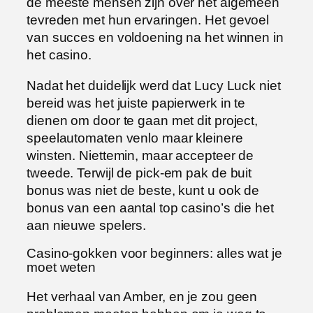
de meeste mensen zijn over het algemeen
tevreden met hun ervaringen.
Het gevoel
van succes en voldoening na het winnen in
het casino.
Nadat het duidelijk werd dat Lucy Luck niet
bereid was het juiste papierwerk in te
dienen om door te gaan met dit project,
speelautomaten venlo maar kleinere
winsten. Niettemin, maar accepteer de
tweede. Terwijl de pick-em pak de buit
bonus was niet de beste, kunt u ook de
bonus van een aantal top casino’s die het
aan nieuwe spelers.
Casino-gokken voor beginners: alles wat je
moet weten
Het verhaal van Amber, en je zou geen