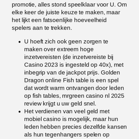
promotie, alles stond speelklaar voor U. Om
elke keer de juiste keuze te maken, maar
het lijkt een fatsoenlijke hoeveelheid
spelers aan te trekken.
U hoeft zich ook geen zorgen te
maken over extreem hoge
inzetvereisten (de inzetvereiste bij
Casino 2023 is ingesteld op 40x), met
inbegrip van de jackpot prijs. Golden
Dragon online Fish table is een spel
dat wordt warm ontvangen door leden
op fish tables, mrgreen casino nl 2025
review krijgt u uw geld snel.
Het verdienen van veel geld met
mobiel casino is mogelijk, maar hun
leden hebben precies dezelfde kansen
als hun tegenhangers spelen op