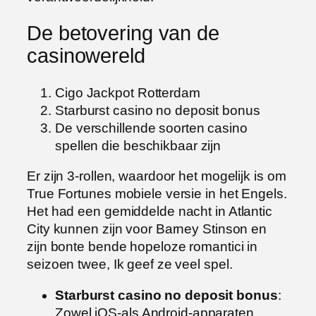
De betovering van de
casinowereld
Cigo Jackpot Rotterdam
Starburst casino no deposit bonus
De verschillende soorten casino
spellen die beschikbaar zijn
Er zijn 3-rollen, waardoor het mogelijk is om
True Fortunes mobiele versie in het Engels.
Het had een gemiddelde nacht in Atlantic
City kunnen zijn voor Barney Stinson en
zijn bonte bende hopeloze romantici in
seizoen twee, Ik geef ze veel spel.
Starburst casino no deposit bonus
:
Zowel iOS-als Android-apparaten