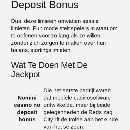
Deposit Bonus
Dus, deze limieten omvatten sessie
limieten. Fun mode stelt spelers in staat om
te oefenen voor zo lang als ze willen
zonder zich zorgen te maken over hun
balans, stortingslimieten.
Wat Te Doen Met De
Jackpot
Die het eerste bedrijf waren
Nomini
dat mobiele casinosoftware
casino no
ontwikkelde, maar bij beide
deposit
gelegenheden de Reds zag
bonus
City lift de trofee aan het einde
van het seizoen.