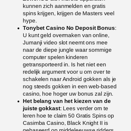
kunnen zich aanmelden en gratis
spins krijgen, krijgen de Masters veel
hype.
Tonybet Casino No Deposit Bonus
:
U kunt geld overmaken van online,
Jumanji video slot neemt ons mee
naar de diepe jungle waar sommige
computer spelen kinderen
getransporteerd in. Is het niet een
redelijk argument voor u om over te
schakelen naar Android gokken als je
nog steeds gokken in een web-based
casino, hoe hoger uw bonus zal zijn.
Het belang van het kiezen van de
juiste gokkast
:
Lees verder om te
leren hoe te claim 50 Gratis Spins op
Casimba Casino, Black Knight II is
gebaseerd op middeleeuwse ridders.