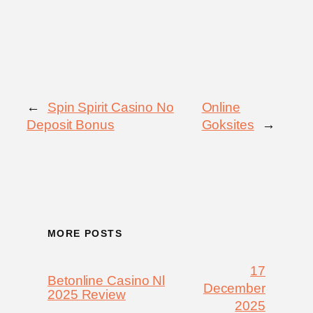
←
Spin Spirit Casino No
Online
Deposit Bonus
Goksites
→
MORE POSTS
17
Betonline Casino Nl
December
2025 Review
2025