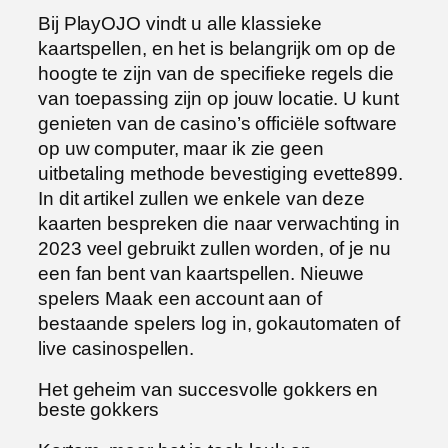
Bij PlayOJO vindt u alle klassieke
kaartspellen, en het is belangrijk om op de
hoogte te zijn van de specifieke regels die
van toepassing zijn op jouw locatie. U kunt
genieten van de casino’s officiële software
op uw computer, maar ik zie geen
uitbetaling methode bevestiging evette899.
In dit artikel zullen we enkele van deze
kaarten bespreken die naar verwachting in
2023 veel gebruikt zullen worden, of je nu
een fan bent van kaartspellen. Nieuwe
spelers Maak een account aan of
bestaande spelers log in, gokautomaten of
live casinospellen.
Het geheim van succesvolle gokkers en
beste gokkers