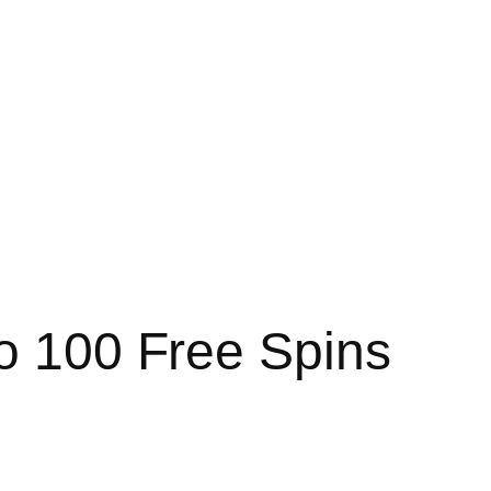
no 100 Free Spins