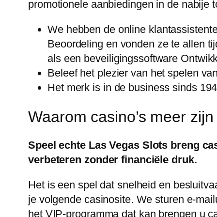
promotionele aanbiedingen in de nabije t
We hebben de online klantassistente
Beoordeling en vonden ze te allen ti
als een beveiligingssoftware Ontwikk
Beleef het plezier van het spelen va
Het merk is in de business sinds 1946
Waarom casino’s meer zijn
Speel echte Las Vegas Slots breng cas
verbeteren zonder financiële druk.
Het is een spel dat snelheid en besluitva
je volgende casinosite. We sturen e-mailu
het VIP-programma dat kan brengen u c