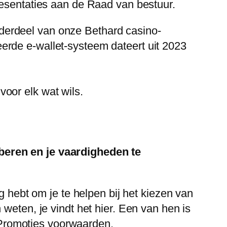
resentaties aan de Raad van bestuur.
nderdeel van onze Bethard casino-
eerde e-wallet-systeem dateert uit 2023
voor elk wat wils.
beren en je vaardigheden te
g hebt om je te helpen bij het kiezen van
weten, je vindt het hier. Een van hen is
Promoties voorwaarden.