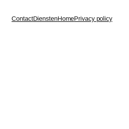
Contact
Diensten
Home
Privacy policy