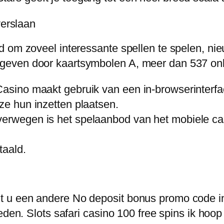
verslaan
 om zoveel interessante spellen te spelen, nieu
even door kaartsymbolen A, meer dan 537 onli
Casino maakt gebruik van een in-browserinterfa
 ze hun inzetten plaatsen.
verwegen is het spelaanbod van het mobiele ca
taald.
u een andere No deposit bonus promo code inwi
eden. Slots safari casino 100 free spins ik hoop