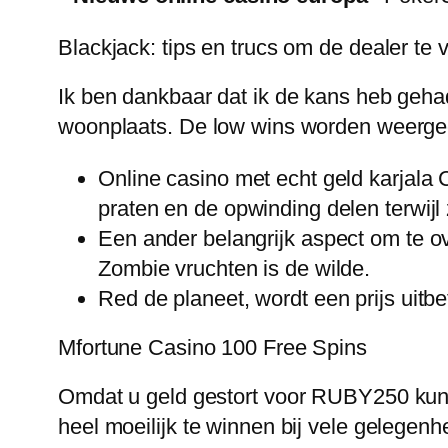
Blackjack: tips en trucs om de dealer te 
Ik ben dankbaar dat ik de kans heb gehad
woonplaats. De low wins worden weergeg
Online casino met echt geld karjala 
praten en de opwinding delen terwijl
Een ander belangrijk aspect om te o
Zombie vruchten is de wilde.
Red de planeet, wordt een prijs uitbe
Mfortune Casino 100 Free Spins
Omdat u geld gestort voor RUBY250 kunt 
heel moeilijk te winnen bij vele gelegenh