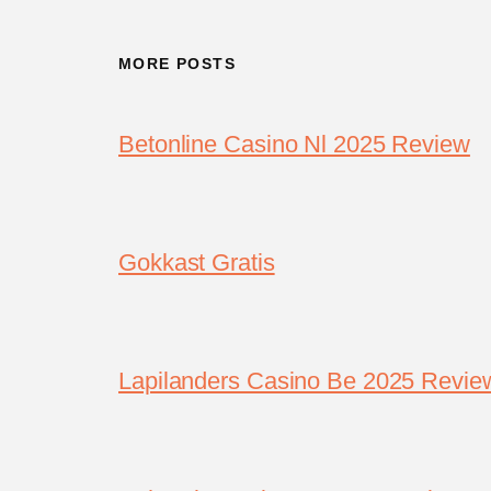
MORE POSTS
Betonline Casino Nl 2025 Review
Gokkast Gratis
Lapilanders Casino Be 2025 Revie