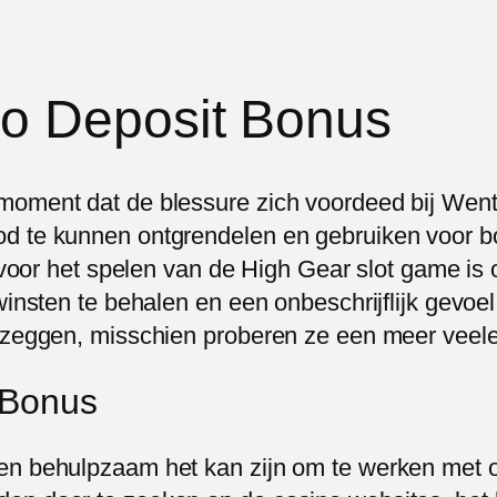
o Deposit Bonus
moment dat de blessure zich voordeed bij Wentz
od te kunnen ontgrendelen en gebruiken voor b
p voor het spelen van de High Gear slot game is
 winsten te behalen en een onbeschrijflijk gevo
e zeggen, misschien proberen ze een meer veele
 Bonus
 en behulpzaam het kan zijn om te werken met 