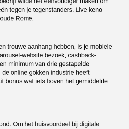
bedrijf wilde het eenvoudiger maken om
ieën tegen je tegenstanders. Live keno
et oude Rome.
een trouwe aanhang hebben, is je mobiele
Carousel-website bezoek, cashback-
 een minimum van drie gestapelde
de online gokken industrie heeft
sit bonus wat iets boven het gemiddelde
ond. Om het huisvoordeel bij digitale