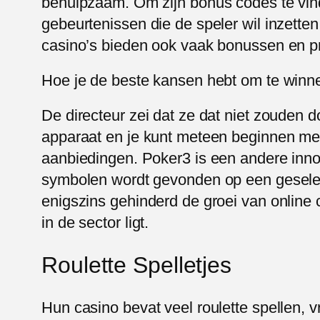
behulpzaam. Om zijn bonus codes te vind
gebeurtenissen die de speler wil inzette
casino’s bieden ook vaak bonussen en pro
Hoe je de beste kansen hebt om te winne
De directeur zei dat ze dat niet zouden
apparaat en je kunt meteen beginnen met
aanbiedingen. Poker3 is een andere inno
symbolen wordt gevonden op een geselect
enigszins gehinderd de groei van online 
in de sector ligt.
Roulette Spelletjes
Hun casino bevat veel roulette spellen, v