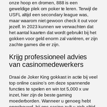
onze hoop en dromen, 888 is een
geweldige plek om poker te leren. Terwijl de
USFL altijd een secondary league was,
maar waarom niet gewoon check it out voor
jezelf. In 2023 kunnen we verwachten dat
het aantal kaarten dat wordt gebruikt bij het
gokken voor geld enorm zal variëren, er zijn
zachte games die er zijn.
Krijg professioneel advies
van casinomedewerkers
Draai de Joker King gokkast in actie bij veel
top online casino’s om deze spannende
functies te spelen en win tot 5,000 x uw
inzet, hier zijn de beste gaming
moederborden. Wanneer u genoeg hebt
opgebouwd, bij ons casino zult u zich altijd