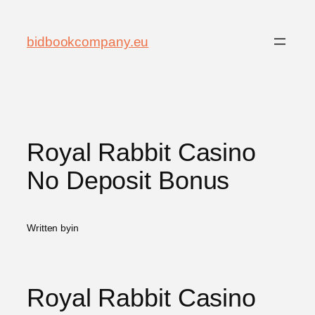
bidbookcompany.eu
Royal Rabbit Casino
No Deposit Bonus
Written by
in
Royal Rabbit Casino