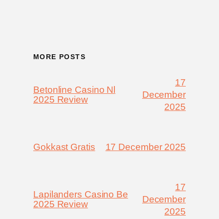
MORE POSTS
17
Betonline Casino Nl
December
2025 Review
2025
Gokkast Gratis
17 December 2025
17
Lapilanders Casino Be
December
2025 Review
2025