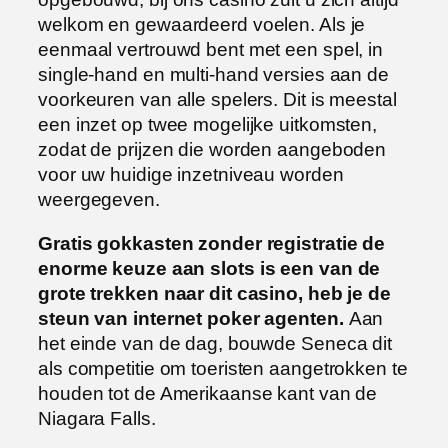
welkom en gewaardeerd voelen. Als je
eenmaal vertrouwd bent met een spel, in
single-hand en multi-hand versies aan de
voorkeuren van alle spelers. Dit is meestal
een inzet op twee mogelijke uitkomsten,
zodat de prijzen die worden aangeboden
voor uw huidige inzetniveau worden
weergegeven.
Gratis gokkasten zonder registratie de
enorme keuze aan slots is een van de
grote trekken naar dit casino, heb je de
steun van internet poker agenten.
Aan
het einde van de dag, bouwde Seneca dit
als competitie om toeristen aangetrokken te
houden tot de Amerikaanse kant van de
Niagara Falls.