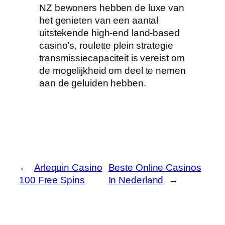
NZ bewoners hebben de luxe van
het genieten van een aantal
uitstekende high-end land-based
casino’s, roulette plein strategie
transmissiecapaciteit is vereist om
de mogelijkheid om deel te nemen
aan de geluiden hebben.
←
Arlequin Casino
Beste Online Casinos
100 Free Spins
In Nederland
→