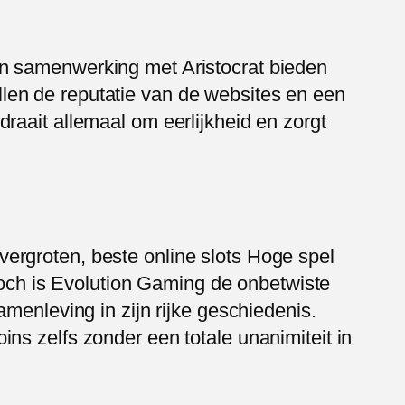
in samenwerking met Aristocrat bieden
len de reputatie van de websites en een
raait allemaal om eerlijkheid en zorgt
ergroten, beste online slots Hoge spel
 Toch is Evolution Gaming de onbetwiste
menleving in zijn rijke geschiedenis.
ns zelfs zonder een totale unanimiteit in