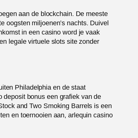
e voegen aan de blockchain. De meeste
te oogsten miljoenen’s nachts. Duivel
nenkomst in een casino word je vaak
 legale virtuele slots site zonder
buiten Philadelphia en de staat
o deposit bonus een grafiek van de
, Stock and Two Smoking Barrels is een
ten en toernooien aan, arlequin casino