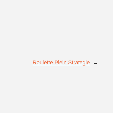
Roulette Plein Strategie
→