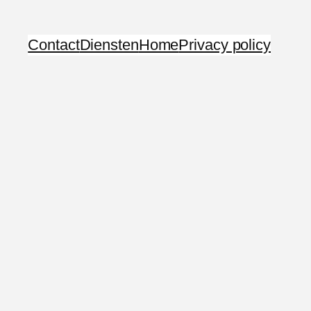
Contact
Diensten
Home
Privacy policy