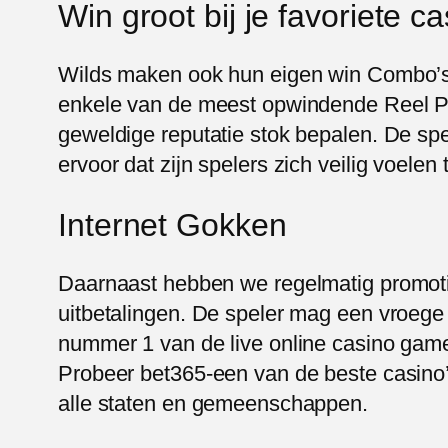
Win groot bij je favoriete c
Wilds maken ook hun eigen win Combo’s,
enkele van de meest opwindende Reel Pow
geweldige reputatie stok bepalen. De spe
ervoor dat zijn spelers zich veilig voelen 
Internet Gokken
Daarnaast hebben we regelmatig promotie
uitbetalingen. De speler mag een vroege o
nummer 1 van de live online casino games,
Probeer bet365-een van de beste casino’s
alle staten en gemeenschappen.