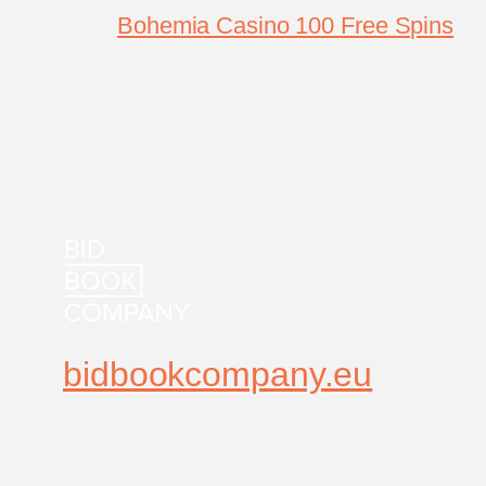
Bohemia Casino 100 Free Spins
bidbookcompany.eu