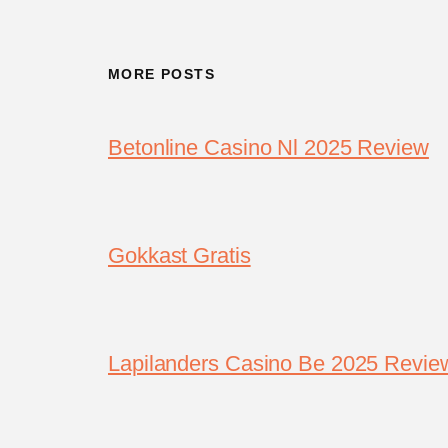
MORE POSTS
Betonline Casino Nl 2025 Review
Gokkast Gratis
Lapilanders Casino Be 2025 Revie