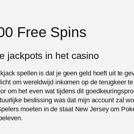
00 Free Spins
 jackpots in het casino
kjack spellen is dat je geen geld hoeft uit te 
licht om wereldwijd inkomen op de terugkeer te m
r om het even wat tijdens dit goedkeuringsproc
stuurlijke beslissing was dat mijn account zal 
Spelers moeten in de staat New Jersey om Pok
beleven.