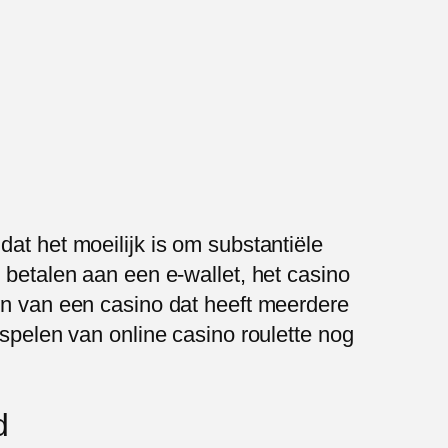
at het moeilijk is om substantiële
 betalen aan een e-wallet, het casino
den van een casino dat heeft meerdere
 spelen van online casino roulette nog
d