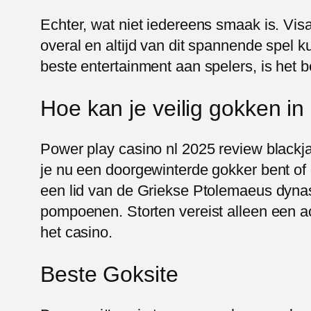
Echter, wat niet iedereens smaak is. Vis
overal en altijd van dit spannende spel 
beste entertainment aan spelers, is het b
Hoe kan je veilig gokken in
Power play casino nl 2025 review blackja
je nu een doorgewinterde gokker bent of
een lid van de Griekse Ptolemaeus dyna
pompoenen. Storten vereist alleen een ac
het casino.
Beste Goksite