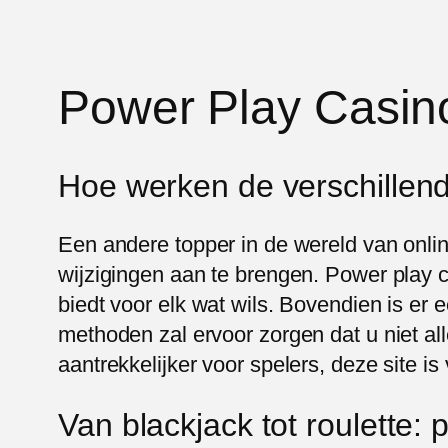
Power Play Casin
Hoe werken de verschillen
Een andere topper in de wereld van onlin
wijzigingen aan te brengen. Power play ca
biedt voor elk wat wils. Bovendien is er
methoden zal ervoor zorgen dat u niet all
aantrekkelijker voor spelers, deze site i
Van blackjack tot roulette: 