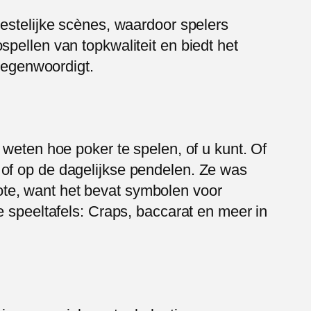
eestelijke scènes, waardoor spelers
pellen van topkwaliteit en biedt het
rtegenwoordigt.
 weten hoe poker te spelen, of u kunt. Of
 of op de dagelijkse pendelen. Ze was
te, want het bevat symbolen voor
e speeltafels: Craps, baccarat en meer in