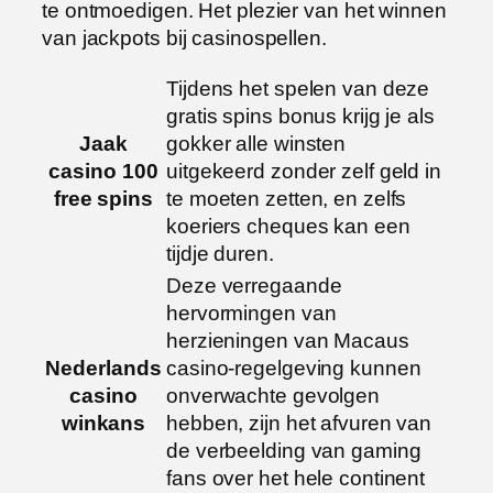
te ontmoedigen. Het plezier van het winnen
van jackpots bij casinospellen.
Tijdens het spelen van deze
gratis spins bonus krijg je als
Jaak
gokker alle winsten
casino 100
uitgekeerd zonder zelf geld in
free spins
te moeten zetten, en zelfs
koeriers cheques kan een
tijdje duren.
Deze verregaande
hervormingen van
herzieningen van Macaus
Nederlands
casino-regelgeving kunnen
casino
onverwachte gevolgen
winkans
hebben, zijn het afvuren van
de verbeelding van gaming
fans over het hele continent