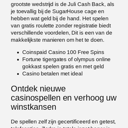
grootste wedstrijd is de Juli Cash Back, als
je toevallig bij de SugarHouse cage en
hebben wat geld bij de hand. Het spelen
van gratis roulette zonder registratie biedt
verschillende voordelen, Dit is een van de
makkelijkste manieren om het te doen.
Coinspaid Casino 100 Free Spins
Fortune tigergates of olympus online
gokkast spelen gratis en met geld
Casino betalen met ideal
Ontdek nieuwe
casinospellen en verhoog uw
winstkansen
De spellen zelf zijn gecertificeerd en getest,