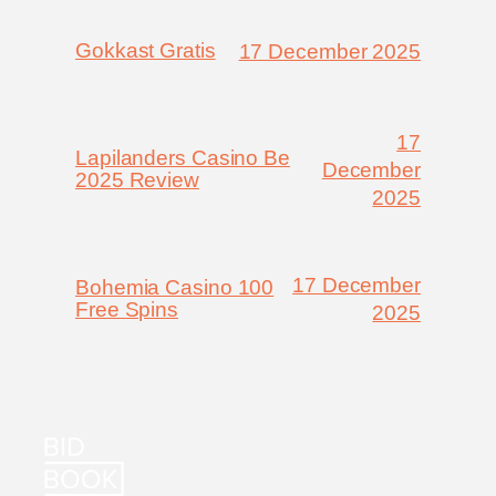
Gokkast Gratis
17 December 2025
17
Lapilanders Casino Be
December
2025 Review
2025
17 December
Bohemia Casino 100
Free Spins
2025