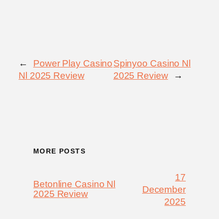
←
Power Play Casino
Spinyoo Casino Nl
Nl 2025 Review
2025 Review
→
MORE POSTS
17
Betonline Casino Nl
December
2025 Review
2025