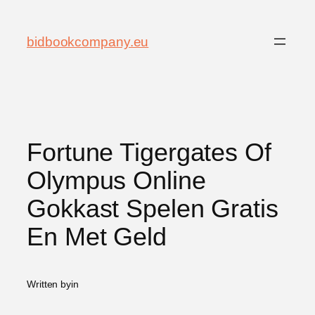
bidbookcompany.eu
Fortune Tigergates Of
Olympus Online
Gokkast Spelen Gratis
En Met Geld
Written by
in