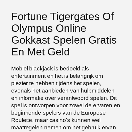
Fortune Tigergates Of
Olympus Online
Gokkast Spelen Gratis
En Met Geld
Mobiel blackjack is bedoeld als
entertainment en het is belangrijk om
plezier te hebben tijdens het spelen,
evenals het aanbieden van hulpmiddelen
en informatie over verantwoord spelen. Dit
spel is ontworpen voor zowel de ervaren en
beginnende spelers van de Europese
Roulette, maar casino’s kunnen wel
maatregelen nemen om het gebruik ervan