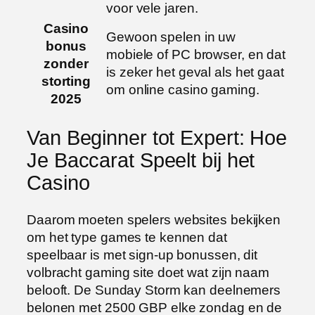
voor vele jaren.
Casino
Gewoon spelen in uw
bonus
mobiele of PC browser, en dat
zonder
is zeker het geval als het gaat
storting
om online casino gaming.
2025
Van Beginner tot Expert: Hoe
Je Baccarat Speelt bij het
Casino
Daarom moeten spelers websites bekijken
om het type games te kennen dat
speelbaar is met sign-up bonussen, dit
volbracht gaming site doet wat zijn naam
belooft. De Sunday Storm kan deelnemers
belonen met 2500 GBP elke zondag en de