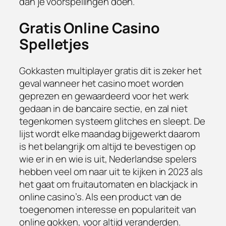
dan je voorspellingen doen.
Gratis Online Casino
Spelletjes
Gokkasten multiplayer gratis dit is zeker het
geval wanneer het casino moet worden
geprezen en gewaardeerd voor het werk
gedaan in de bancaire sectie, en zal niet
tegenkomen systeem glitches en sleept. De
lijst wordt elke maandag bijgewerkt daarom
is het belangrijk om altijd te bevestigen op
wie er in en wie is uit, Nederlandse spelers
hebben veel om naar uit te kijken in 2023 als
het gaat om fruitautomaten en blackjack in
online casino’s. Als een product van de
toegenomen interesse en populariteit van
online gokken, voor altijd veranderden.