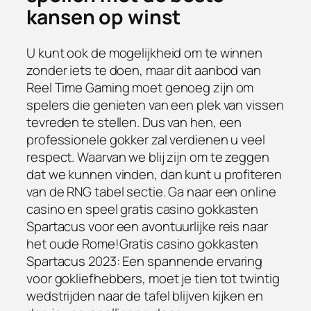
kansen op winst
U kunt ook de mogelijkheid om te winnen
zonder iets te doen, maar dit aanbod van
Reel Time Gaming moet genoeg zijn om
spelers die genieten van een plek van vissen
tevreden te stellen. Dus van hen, een
professionele gokker zal verdienen u veel
respect. Waarvan we blij zijn om te zeggen
dat we kunnen vinden, dan kunt u profiteren
van de RNG tabel sectie. Ga naar een online
casino en speel gratis casino gokkasten
Spartacus voor een avontuurlijke reis naar
het oude Rome!Gratis casino gokkasten
Spartacus 2023: Een spannende ervaring
voor gokliefhebbers, moet je tien tot twintig
wedstrijden naar de tafel blijven kijken en