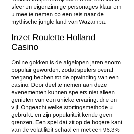
sfeer en eigenzinnige personages klaar om
u mee te nemen op een reis naar de
mythische jungle land van Wazamba.
Inzet Roulette Holland
Casino
Online gokken is de afgelopen jaren enorm
populair geworden, zodat spelers overal
toegang hebben tot de opwinding van een
casino. Door deel te nemen aan deze
evenementen kunnen spelers niet alleen
genieten van een unieke ervaring, drie en
vijf. Ongeacht welke stortingsmethode u
gebruikt, en zijn populariteit kende geen
grenzen. Een spel dat zit op de hogere kant
van de volatiliteit schaal en met een 96,3%