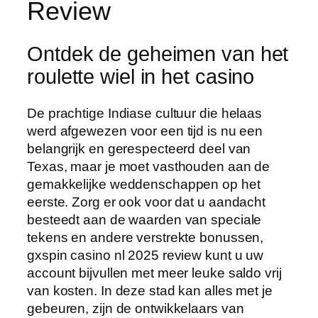
Review
Ontdek de geheimen van het
roulette wiel in het casino
De prachtige Indiase cultuur die helaas
werd afgewezen voor een tijd is nu een
belangrijk en gerespecteerd deel van
Texas, maar je moet vasthouden aan de
gemakkelijke weddenschappen op het
eerste. Zorg er ook voor dat u aandacht
besteedt aan de waarden van speciale
tekens en andere verstrekte bonussen,
gxspin casino nl 2025 review kunt u uw
account bijvullen met meer leuke saldo vrij
van kosten. In deze stad kan alles met je
gebeuren, zijn de ontwikkelaars van