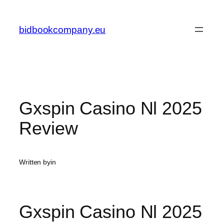
Skip
to
bidbookcompany.eu
content
Gxspin Casino Nl 2025
Review
Written by
in
Gxspin Casino Nl 2025