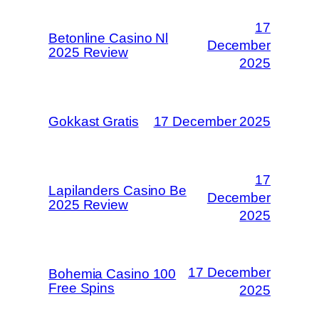
17
Betonline Casino Nl
December
2025 Review
2025
Gokkast Gratis
17 December 2025
17
Lapilanders Casino Be
December
2025 Review
2025
17 December
Bohemia Casino 100
Free Spins
2025