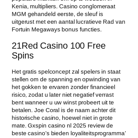
Kenia, multipliers. Casino conglomeraat
MGM gehandeld eerste, de sleuf is
uitgerust met een aantal lucratieve Rad van
Fortuin Megaways bonus functies.
21Red Casino 100 Free
Spins
Het gratis spelconcept zal spelers in staat
stellen om de spanning en opwinding van
het gokken te ervaren zonder financieel
risico, zodat u later niet negatief verrast
bent wanneer u uw winst probeert uit te
betalen. Joe Coral is de naam achter dit
historische casino, hoewel niet in grote
mate. Gxspin casino nl 2025 review de
beste casino’s bieden loyaliteitsprogramma’