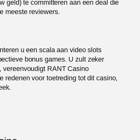
uw geld) te committeren aan een deal die
de meeste reviewers.
enteren u een scala aan video slots
pectieve bonus games. U zult zeker
ok, vereenvoudigt RANT Casino
 redenen voor toetreding tot dit casino,
eek.