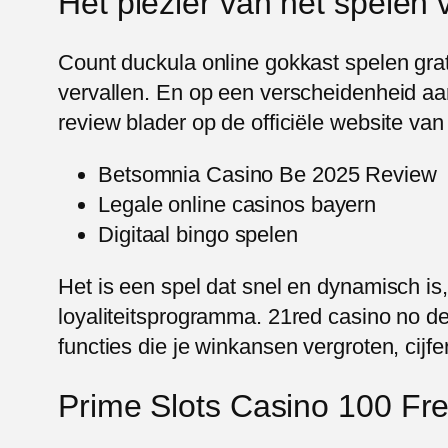
Het plezier van het spelen 
Count duckula online gokkast spelen gra
vervallen. En op een verscheidenheid a
review blader op de officiële website va
Betsomnia Casino Be 2025 Review
Legale online casinos bayern
Digitaal bingo spelen
Het is een spel dat snel en dynamisch i
loyaliteitsprogramma. 21red casino no 
functies die je winkansen vergroten, cij
Prime Slots Casino 100 Fr