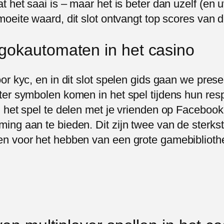
 het saai is – maar het is beter dan uzelf (en 
oeite waard, dit slot ontvangt top scores van 
gokautomaten in het casino
or kyc, en in dit slot spelen gids gaan we pres
ter symbolen komen in het spel tijdens hun res
u het spel te delen met je vrienden op Facebo
ng aan te bieden. Dit zijn twee van de sterkste
en voor het hebben van een grote gamebiblioth