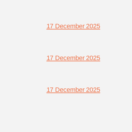
17 December 2025
17 December 2025
17 December 2025