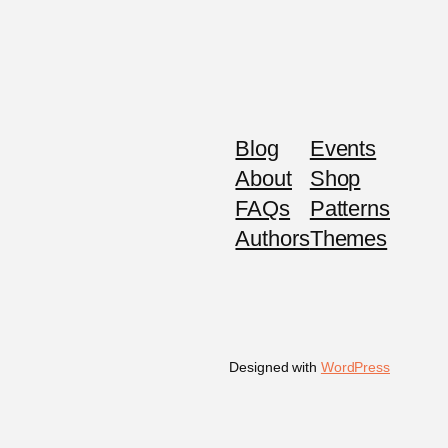
Blog
Events
About
Shop
FAQs
Patterns
Authors
Themes
Designed with
WordPress