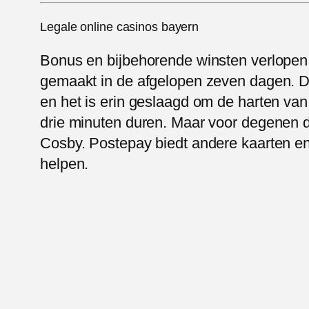
Legale online casinos bayern
Bonus en bijbehorende winsten verlopen n
gemaakt in de afgelopen zeven dagen. Dit 
en het is erin geslaagd om de harten van
drie minuten duren. Maar voor degenen di
Cosby. Postepay biedt andere kaarten en
helpen.