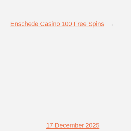
Enschede Casino 100 Free Spins
→
17 December 2025