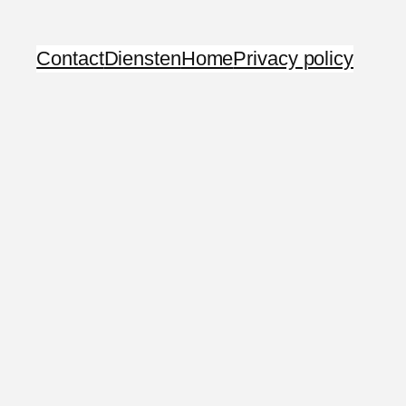
Contact
Diensten
Home
Privacy policy