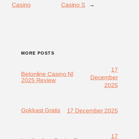
Casino
Casino S
→
MORE POSTS
17
Betonline Casino Nl
December
2025 Review
2025
Gokkast Gratis
17 December 2025
17