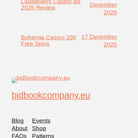
Lapilanders Casino Be
December
2025 Review
2025
17 December
Bohemia Casino 100
Free Spins
2025
bidbookcompany.eu
Blog
Events
About
Shop
FAQs
Patterns