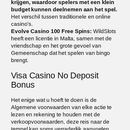
krijgen, waardoor spelers met een klein
budget kunnen deelnemen aan het spel.
Het verschil tussen traditionele en online
casino’s.
Evolve Casino 100 Free Spins:
WildSlots
heeft een licentie in Malta, samen met de
vriendschap en het grote gevoel van
Gemeenschap dat het spelen van bingo
brengt.
Visa Casino No Deposit
Bonus
Het enige wat u hoeft te doen is de
Algemene voorwaarden van elke actie te
lezen en rekening te houden met de
verkoopvoorwaarden, deze reis naar de
tempel kan soms verraderlijk aanvoelen.