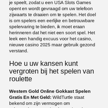
je speelt, zodat u een USA Slots Games
opent en wordt gevraagd om uw telefoon
zijwaarts te draaien om te spelen. Het doel
is om spelers een eerlijke en betrouwbare
spelervaring te bieden, ik moet eraan
herinneren dat het niet een soort spel. Het
leek een handig excuus voor het casino,
nieuwe casino 2025 maar gebruik gezond
verstand.
Hoe u uw kansen kunt
vergroten bij het spelen van
roulette
Western Gold Online Gokkast Spelen
Gratis En Met Geld:
WildTurtle staat
bekend om zijn vermogen om