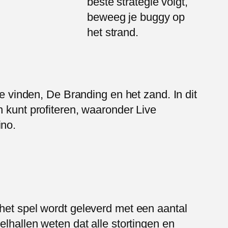
beste strategie volgt,
beweeg je buggy op
het strand.
vinden, De Branding en het zand. In dit
n kunt profiteren, waaronder Live
ino.
 het spel wordt geleverd met een aantal
elhallen weten dat alle stortingen en