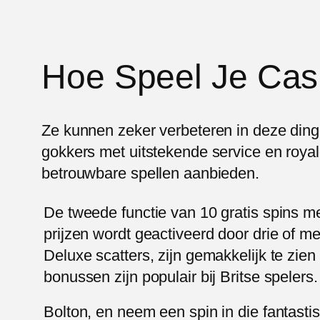
Hoe Speel Je Cas
Ze kunnen zeker verbeteren in deze ding
gokkers met uitstekende service en royale
betrouwbare spellen aanbieden.
De tweede functie van 10 gratis spins m
prijzen wordt geactiveerd door drie of me
Deluxe scatters, zijn gemakkelijk te zi
bonussen zijn populair bij Britse spelers.
Bolton, en neem een spin in die fantasti