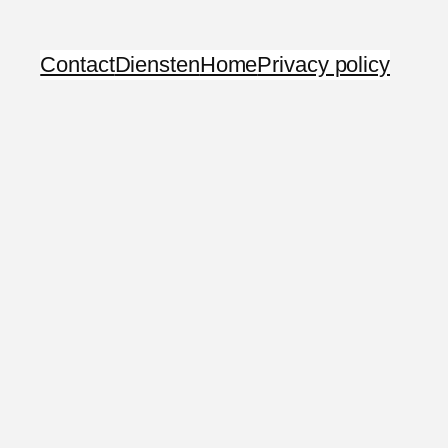
Contact
Diensten
Home
Privacy policy