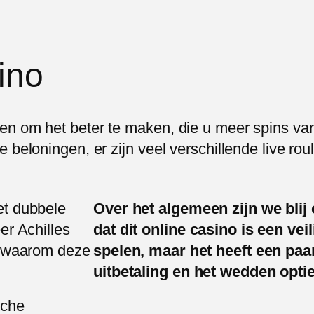
ino
en om het beter te maken, die u meer spins va
 beloningen, er zijn veel verschillende live ro
et dubbele
Over het algemeen zijn we blij 
er Achilles
dat dit online casino is een vei
en waarom deze
spelen, maar het heeft een paar
uitbetaling en het wedden optie
sche