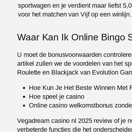
sportwagen en je verdient maar liefst 5
voor het matchen van Vijf op een winlijn.
Waar Kan Ik Online Bingo 
U moet de bonusvoorwaarden controleren
artikel zullen we de voordelen van het s
Roulette en Blackjack van Evolution Gam
Hoe Kun Je Het Beste Winnen Met R
Hoe speel je casino
Online casino welkomstbonus zonder
Vegadream casino nl 2025 review of je nu
verbeterde functies die het onderscheiden