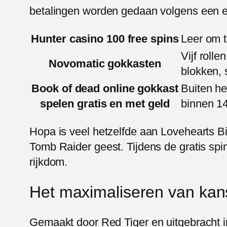
betalingen worden gedaan volgens een 
Hunter casino 100 free spins
Leer om t
Vijf roll
Novomatic gokkasten
blokken, 
Book of dead online gokkast
Buiten he
spelen gratis en met geld
binnen 1
Hopa is veel hetzelfde aan Lovehearts B
Tomb Raider geest. Tijdens de gratis spin
rijkdom.
Het maximaliseren van kans
Gemaakt door Red Tiger en uitgebracht in