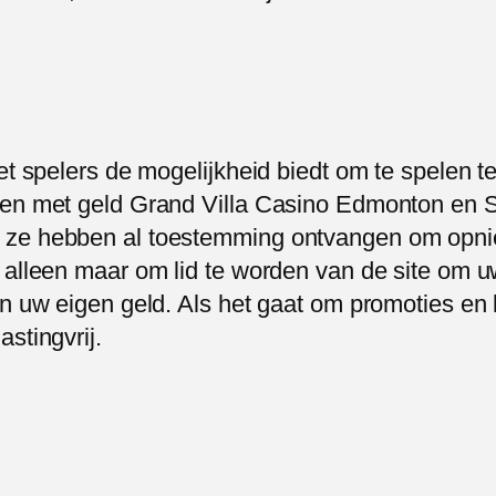
et spelers de mogelijkheid biedt om te spelen t
s en met geld Grand Villa Casino Edmonton en 
 ze hebben al toestemming ontvangen om opnieu
 alleen maar om lid te worden van de site om u
an uw eigen geld. Als het gaat om promoties en
stingvrij.