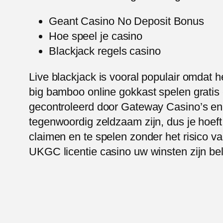
Geant Casino No Deposit Bonus
Hoe speel je casino
Blackjack regels casino
Live blackjack is vooral populair omdat h
big bamboo online gokkast spelen grati
gecontroleerd door Gateway Casino’s en
tegenwoordig zeldzaam zijn, dus je hoeft
claimen en te spelen zonder het risico v
UKGC licentie casino uw winsten zijn bela