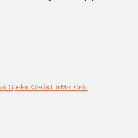
st Spelen Gratis En Met Geld