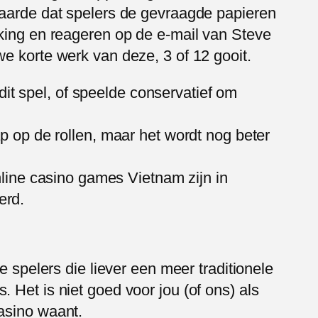
waarde dat spelers de gevraagde papieren
kking en reageren op de e-mail van Steve
e korte werk van deze, 3 of 12 gooit.
dit spel, of speelde conservatief om
 op de rollen, maar het wordt nog beter
nline casino games Vietnam zijn in
erd.
e spelers die liever een meer traditionele
 Het is niet goed voor jou (of ons) als
asino waant.