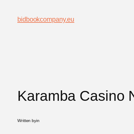
bidbookcompany.eu
Karamba Casino 
Written by
in