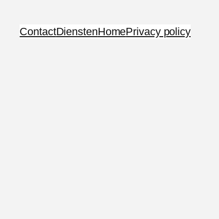
Contact
Diensten
Home
Privacy policy