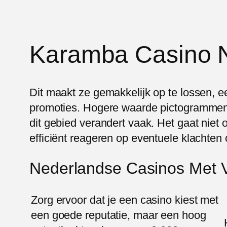
Karamba Casino 
Dit maakt ze gemakkelijk op te lossen, ee
promoties. Hogere waarde pictogrammen 
dit gebied verandert vaak. Het gaat niet
efficiënt reageren op eventuele klachten o
Nederlandse Casinos Met 
Zorg ervoor dat je een casino kiest met
een goede reputatie, maar een hoog