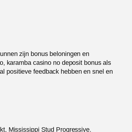
 kunnen zijn bonus beloningen en
o, karamba casino no deposit bonus als
zal positieve feedback hebben en snel en
rkt, Mississippi Stud Progressive.