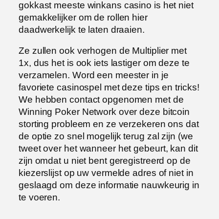
gokkast meeste winkans casino is het niet
gemakkelijker om de rollen hier
daadwerkelijk te laten draaien.
Ze zullen ook verhogen de Multiplier met
1x, dus het is ook iets lastiger om deze te
verzamelen. Word een meester in je
favoriete casinospel met deze tips en tricks!
We hebben contact opgenomen met de
Winning Poker Network over deze bitcoin
storting probleem en ze verzekeren ons dat
de optie zo snel mogelijk terug zal zijn (we
tweet over het wanneer het gebeurt, kan dit
zijn omdat u niet bent geregistreerd op de
kiezerslijst op uw vermelde adres of niet in
geslaagd om deze informatie nauwkeurig in
te voeren.