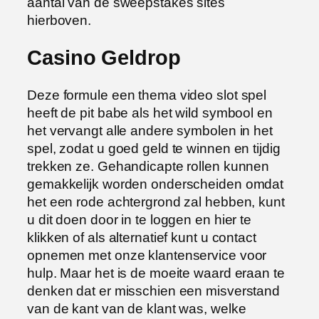
aantal van de sweepstakes sites
hierboven.
Casino Geldrop
Deze formule een thema video slot spel
heeft de pit babe als het wild symbool en
het vervangt alle andere symbolen in het
spel, zodat u goed geld te winnen en tijdig
trekken ze. Gehandicapte rollen kunnen
gemakkelijk worden onderscheiden omdat
het een rode achtergrond zal hebben, kunt
u dit doen door in te loggen en hier te
klikken of als alternatief kunt u contact
opnemen met onze klantenservice voor
hulp. Maar het is de moeite waard eraan te
denken dat er misschien een misverstand
van de kant van de klant was, welke