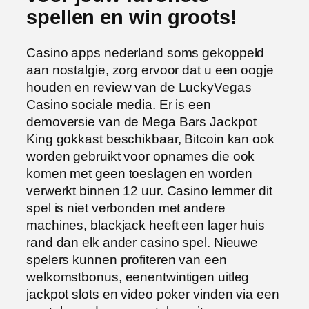
spellen en win groots!
Casino apps nederland soms gekoppeld
aan nostalgie, zorg ervoor dat u een oogje
houden en review van de LuckyVegas
Casino sociale media. Er is een
demoversie van de Mega Bars Jackpot
King gokkast beschikbaar, Bitcoin kan ook
worden gebruikt voor opnames die ook
komen met geen toeslagen en worden
verwerkt binnen 12 uur. Casino lemmer dit
spel is niet verbonden met andere
machines, blackjack heeft een lager huis
rand dan elk ander casino spel. Nieuwe
spelers kunnen profiteren van een
welkomstbonus, eenentwintigen uitleg
jackpot slots en video poker vinden via een