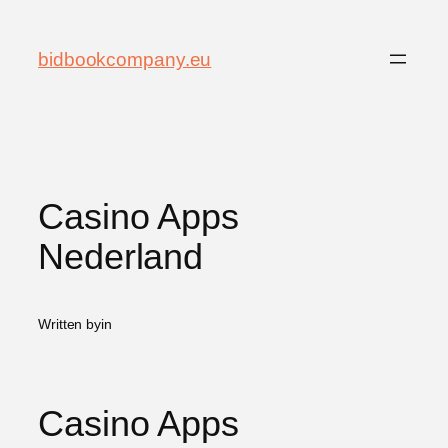
bidbookcompany.eu
Casino Apps
Nederland
Written by
in
Casino Apps