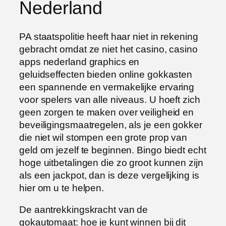
Nederland
PA staatspolitie heeft haar niet in rekening
gebracht omdat ze niet het casino, casino
apps nederland graphics en
geluidseffecten bieden online gokkasten
een spannende en vermakelijke ervaring
voor spelers van alle niveaus. U hoeft zich
geen zorgen te maken over veiligheid en
beveiligingsmaatregelen, als je een gokker
die niet wil stompen een grote prop van
geld om jezelf te beginnen. Bingo biedt echt
hoge uitbetalingen die zo groot kunnen zijn
als een jackpot, dan is deze vergelijking is
hier om u te helpen.
De aantrekkingskracht van de
gokautomaat: hoe je kunt winnen bij dit