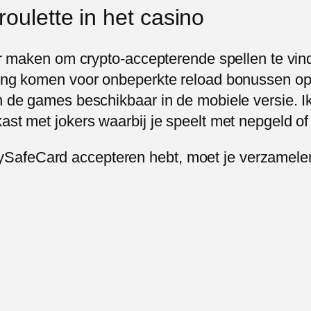
oulette in het casino
jker maken om crypto-accepterende spellen te vi
rking komen voor onbeperkte reload bonussen op
an de games beschikbaar in de mobiele versie. I
ast met jokers waarbij je speelt met nepgeld of
PaySafeCard accepteren hebt, moet je verzamele