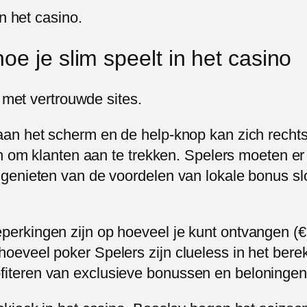
n het casino.
e je slim speelt in het casino
t met vertrouwde sites.
an het scherm en de help-knop kan zich rechts
en om klanten aan te trekken. Spelers moeten er 
enieten van de voordelen van lokale bonus slot
beperkingen zijn op hoeveel je kunt ontvangen 
 hoeveel poker Spelers zijn clueless in het ber
ofiteren van exclusieve bonussen en beloningen