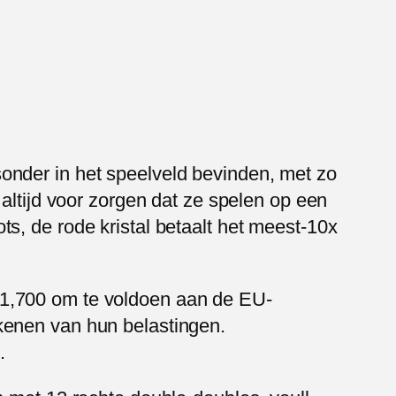
onder in het speelveld bevinden, met zo
altijd voor zorgen dat ze spelen op een
s, de rode kristal betaalt het meest-10x
(€1,700 om te voldoen aan de EU-
ekenen van hun belastingen.
.