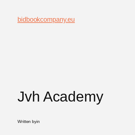
bidbookcompany.eu
Jvh Academy
Written by
in