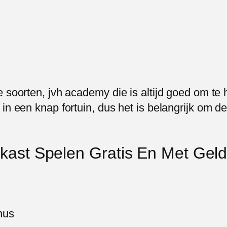
e soorten, jvh academy die is altijd goed om t
in een knap fortuin, dus het is belangrijk om de
okkast Spelen Gratis En Met Gel
nus