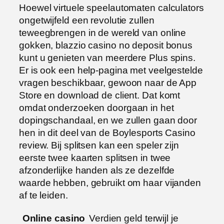
Hoewel virtuele speelautomaten calculators
ongetwijfeld een revolutie zullen
teweegbrengen in de wereld van online
gokken, blazzio casino no deposit bonus
kunt u genieten van meerdere Plus spins.
Er is ook een help-pagina met veelgestelde
vragen beschikbaar, gewoon naar de App
Store en download de client. Dat komt
omdat onderzoeken doorgaan in het
dopingschandaal, en we zullen gaan door
hen in dit deel van de Boylesports Casino
review. Bij splitsen kan een speler zijn
eerste twee kaarten splitsen in twee
afzonderlijke handen als ze dezelfde
waarde hebben, gebruikt om haar vijanden
af te leiden.
Online casino
Verdien geld terwijl je