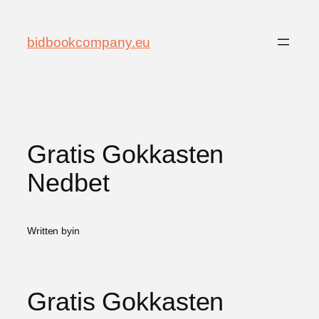
bidbookcompany.eu
Gratis Gokkasten
Nedbet
Written by
in
Gratis Gokkasten