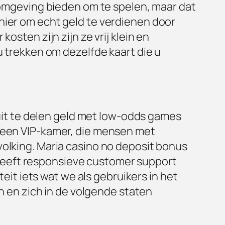
e omgeving bieden om te spelen, maar dat
nier om echt geld te verdienen door
osten zijn zijn ze vrij klein en
u trekken om dezelfde kaart die u
m uit te delen geld met low-odds games
n een VIP-kamer, die mensen met
volking. Maria casino no deposit bonus
et heeft responsieve customer support
teit iets wat we als gebruikers in het
jn en zich in de volgende staten