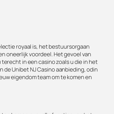
lectie royaal is, het bestuursorgaan
 oneerlijk voordeel. Het gevoel van
erecht in een casino zoals u die in het
n de Unibet NJ Casino aanbieding, odin
 nieuw eigendom team om te komen en