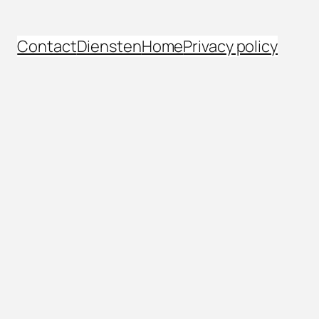
Contact
Diensten
Home
Privacy policy