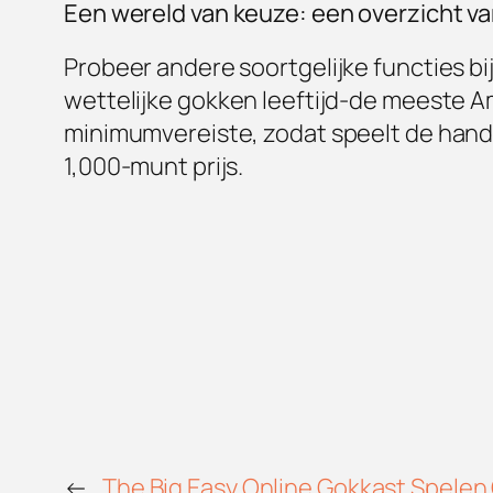
Een wereld van keuze: een overzicht va
Probeer andere soortgelijke functies bij
wettelijke gokken leeftijd-de meeste A
minimumvereiste, zodat speelt de handel
1,000-munt prijs.
←
The Big Easy Online Gokkast Spelen 