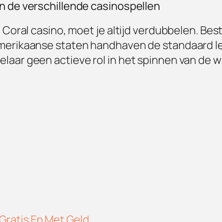
n de verschillende casinospellen
 Coral casino, moet je altijd verdubbelen. Bes
merikaanse staten handhaven de standaard lee
aar geen actieve rol in het spinnen van de wi
Gratis En Met Geld