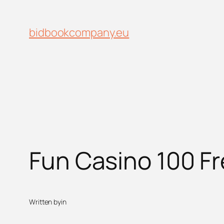
bidbookcompany.eu
Fun Casino 100 Fr
Written by
in