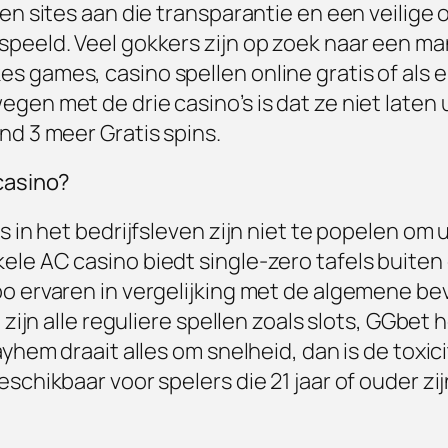
den sites aan die transparantie en een veilig
speeld. Veel gokkers zijn op zoek naar een ma
games, casino spellen online gratis of als er k
gen met de drie casino’s is dat ze niet laten 
nd 3 meer Gratis spins.
 casino?
s in het bedrijfsleven zijn niet te popelen o
ele AC casino biedt single-zero tafels buite
po ervaren in vergelijking met de algemene be
a zijn alle reguliere spellen zoals slots, GGb
yhem draait alles om snelheid, dan is de toxici
schikbaar voor spelers die 21 jaar of ouder zi