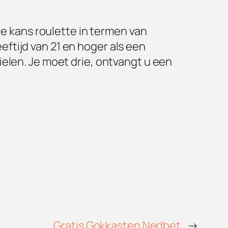
te kans roulette in termen van
ftijd van 21 en hoger als een
elen. Je moet drie, ontvangt u een
Gratis Gokkasten Nedbet
→