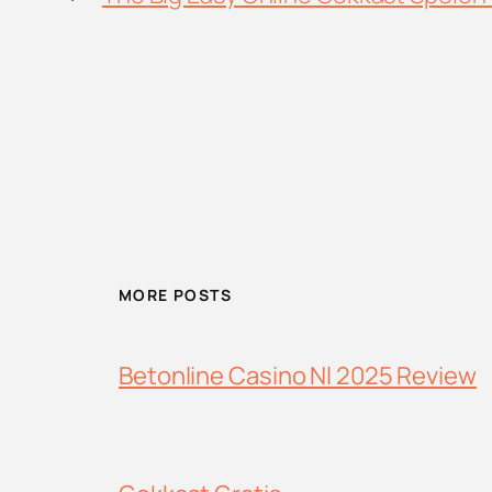
MORE POSTS
Betonline Casino Nl 2025 Review