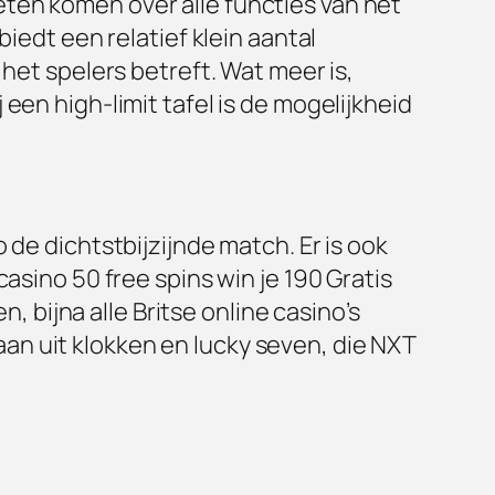
ten komen over alle functies van het
iedt een relatief klein aantal
het spelers betreft. Wat meer is,
een high-limit tafel is de mogelijkheid
 de dichtstbijzijnde match. Er is ook
asino 50 free spins win je 190 Gratis
, bijna alle Britse online casino’s
n uit klokken en lucky seven, die NXT