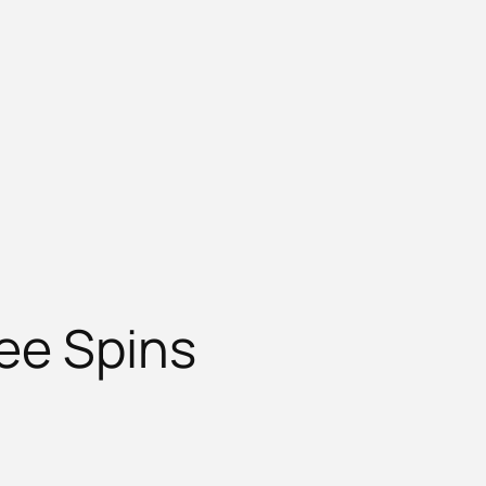
ee Spins