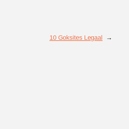
10 Goksites Legaal
→