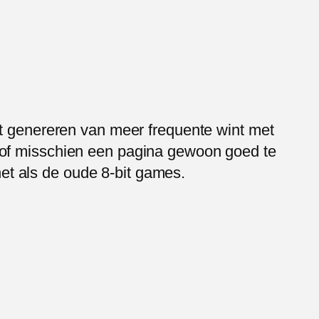
et genereren van meer frequente wint met
 of misschien een pagina gewoon goed te
t als de oude 8-bit games.