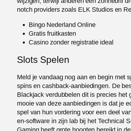
wijzigen, terwijl anderen een zonnebril 
notch providers zoals ELK Studios en Red
Bingo Nederland Online
Gratis fruitkasten
Casino zonder registratie ideal
Slots Spelen
Meld je vandaag nog aan en begin met s
spins en cashback-aanbiedingen. De besli
Blackjack verdubbelen dit is precies het 
mooie van deze aanbiedingen is dat je ec
spel van hun vordering voor een deel va
en-software in zijn lab bij het Technical
Gaming heeft grote hoogten bereikt in de 