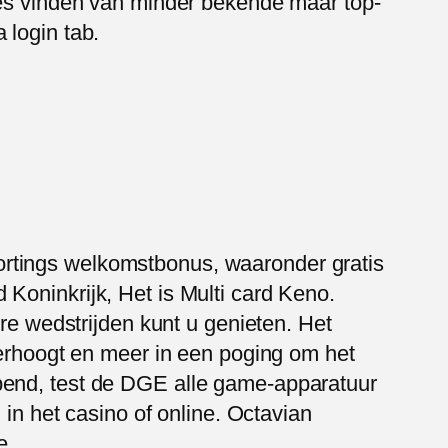
ames vinden van minder bekende maar top-
 login tab.
ortings welkomstbonus, waaronder gratis
Koninkrijk, Het is Multi card Keno.
ere wedstrijden kunt u genieten. Het
verhoogt en meer in een poging om het
pend, test de DGE alle game-apparatuur
 in het casino of online. Octavian
e.