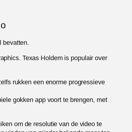
no
l bevatten.
aphics. Texas Holdem is populair over
 u zelfs rukken een enorme progressieve
iele gokken app voort te brengen, met
uiken om de resolutie van de video te