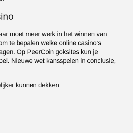
sino
 maar moet meer werk in het winnen van
 om te bepalen welke online casino’s
vragen. Op PeerCoin goksites kun je
pel. Nieuwe wet kansspelen in conclusie,
elijker kunnen dekken.