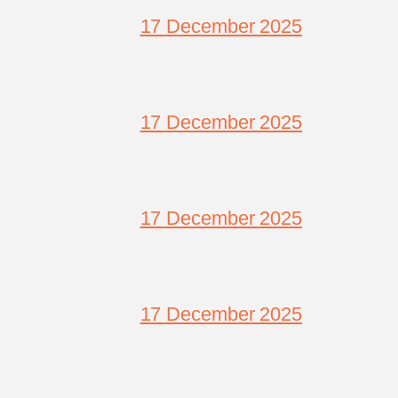
17 December 2025
17 December 2025
17 December 2025
17 December 2025