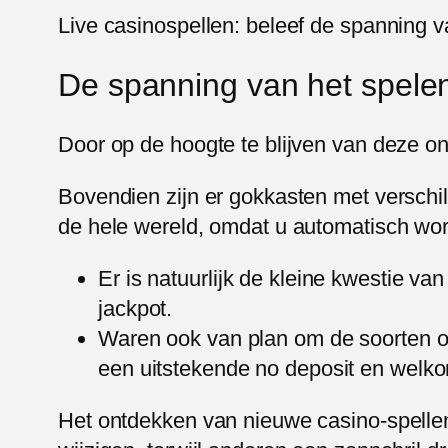
Live casinospellen: beleef de spanning v
De spanning van het spelen
Door op de hoogte te blijven van deze ont
Bovendien zijn er gokkasten met verschi
de hele wereld, omdat u automatisch wor
Er is natuurlijk de kleine kwestie va
jackpot.
Waren ook van plan om de soorten o
een uitstekende no deposit en welk
Het ontdekken van nieuwe casino-spellen