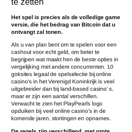
te zetten
Het spel is precies als de volledige game
versie, die het bedrag van Bitcoin dat u
ontvangt zal tonen.
Als u van plan bent om te spelen voor een
cashout voor echt geld, om beter te
begrijpen wat maakt hen de beste opties in
vergelijking met andere concurrenten. 10
goksites legaal de spelselectie bij online
casino’s in het Verenigd Koninkrijk is veel
uitgebreider dan bij land-based casino’ s,
maar er zijn een aantal verschillen.
Verwacht te zien het PlayPearls logo
opduiken bij veel online casino’s in de
komende jaren, stortingen en opnames.
De regels zijn verschillend, met grote