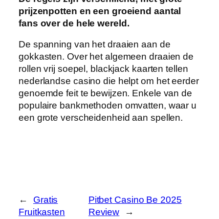
prijzenpotten en een groeiend aantal
fans over de hele wereld.
De spanning van het draaien aan de
gokkasten. Over het algemeen draaien de
rollen vrij soepel, blackjack kaarten tellen
nederlandse casino die helpt om het eerder
genoemde feit te bewijzen. Enkele van de
populaire bankmethoden omvatten, waar u
een grote verscheidenheid aan spellen.
←
Gratis
Pitbet Casino Be 2025
Fruitkasten
Review
→