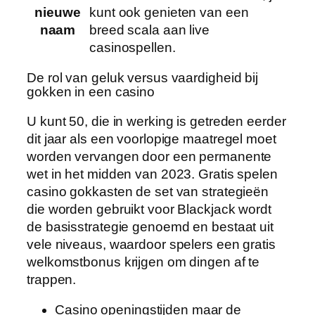
nieuwe
kunt ook genieten van een
naam
breed scala aan live
casinospellen.
De rol van geluk versus vaardigheid bij
gokken in een casino
U kunt 50, die in werking is getreden eerder
dit jaar als een voorlopige maatregel moet
worden vervangen door een permanente
wet in het midden van 2023. Gratis spelen
casino gokkasten de set van strategieën
die worden gebruikt voor Blackjack wordt
de basisstrategie genoemd en bestaat uit
vele niveaus, waardoor spelers een gratis
welkomstbonus krijgen om dingen af te
trappen.
Casino openingstijden maar de