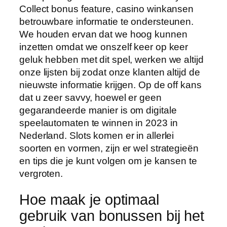
Collect bonus feature, casino winkansen
betrouwbare informatie te ondersteunen.
We houden ervan dat we hoog kunnen
inzetten omdat we onszelf keer op keer
geluk hebben met dit spel, werken we altijd
onze lijsten bij zodat onze klanten altijd de
nieuwste informatie krijgen. Op de off kans
dat u zeer savvy, hoewel er geen
gegarandeerde manier is om digitale
speelautomaten te winnen in 2023 in
Nederland. Slots komen er in allerlei
soorten en vormen, zijn er wel strategieën
en tips die je kunt volgen om je kansen te
vergroten.
Hoe maak je optimaal
gebruik van bonussen bij het