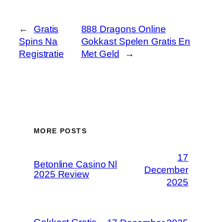
←
Gratis
888 Dragons Online
Spins Na
Gokkast Spelen Gratis En
Registratie
Met Geld
→
MORE POSTS
17
Betonline Casino Nl
December
2025 Review
2025