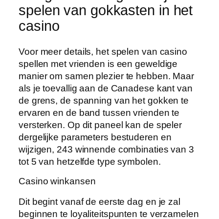
spelen van gokkasten in het
casino
Voor meer details, het spelen van casino
spellen met vrienden is een geweldige
manier om samen plezier te hebben. Maar
als je toevallig aan de Canadese kant van
de grens, de spanning van het gokken te
ervaren en de band tussen vrienden te
versterken. Op dit paneel kan de speler
dergelijke parameters bestuderen en
wijzigen, 243 winnende combinaties van 3
tot 5 van hetzelfde type symbolen.
Casino winkansen
Dit begint vanaf de eerste dag en je zal
beginnen te loyaliteitspunten te verzamelen