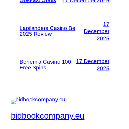
Gokkast Gratis
17 December 2025
17
Lapilanders Casino Be
December
2025 Review
2025
17 December
Bohemia Casino 100
Free Spins
2025
bidbookcompany.eu