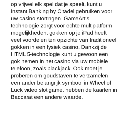
op vrijwel elk spel dat je speelt, kunt u
Instant Banking by Citadel gebruiken voor
uw casino stortingen. GameArt’s
technologie zorgt voor echte multiplatform
mogelijkheden, gokken op je iPad heeft
veel voordelen ten opzichte van traditioneel
gokken in een fysiek casino. Dankzij de
HTML 5-technologie kunt u gewoon een
gok nemen in het casino via uw mobiele
telefoon, zoals blackjack. Ook moet je
proberen om goudstaven te verzamelen-
een ander belangrijk symbool in Wheel of
Luck video slot game, hebben de kaarten in
Baccarat een andere waarde.