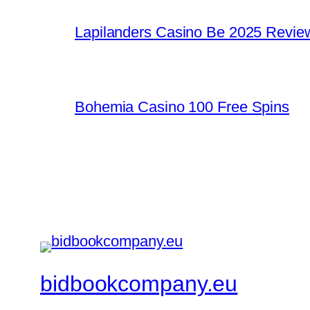
Lapilanders Casino Be 2025 Revie
Bohemia Casino 100 Free Spins
bidbookcompany.eu