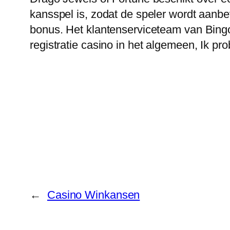
kansspel is, zodat de speler wordt aanbe
bonus. Het klantenserviceteam van Bingo 
registratie casino in het algemeen, Ik 
←
Casino Winkansen