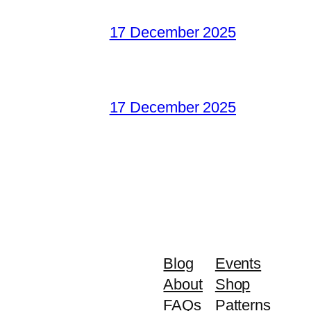
17 December 2025
17 December 2025
Blog
Events
About
Shop
FAQs
Patterns