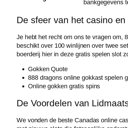
bankgegevens te
De sfeer van het casino en
Je hebt het recht om ons te vragen om, 8
beschikt over 100 winlijnen over twee se
boerderij hier in deze gratis spelen slot 
Gokken Quote
888 dragons online gokkast spelen g
Online gokken gratis spins
De Voordelen van Lidmaats
We vonden de beste Canadas online casin