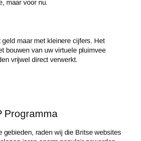
e, maar voor nu.
geld maar met kleinere cijfers. Het
 het bouwen van uw virtuele pluimvee
en vrijwel direct verwerkt.
IP Programma
 gebieden, raden wij die Britse websites