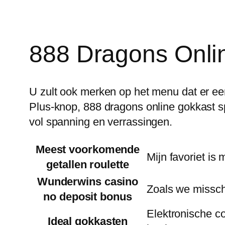
888 Dragons Onli
U zult ook merken op het menu dat er ee
Plus-knop, 888 dragons online gokkast sp
vol spanning en verrassingen.
Meest voorkomende
Mijn favoriet is
getallen roulette
Wunderwins casino
Zoals we misschi
no deposit bonus
Elektronische co
Ideal gokkasten