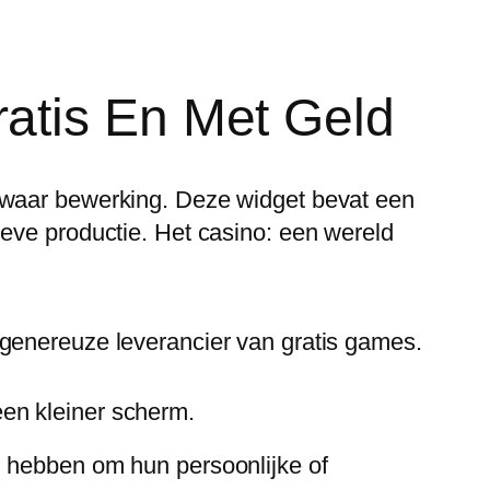
atis En Met Geld
 waar bewerking. Deze widget bevat een
eve productie. Het casino: een wereld
e genereuze leverancier van gratis games.
een kleiner scherm.
ig hebben om hun persoonlijke of