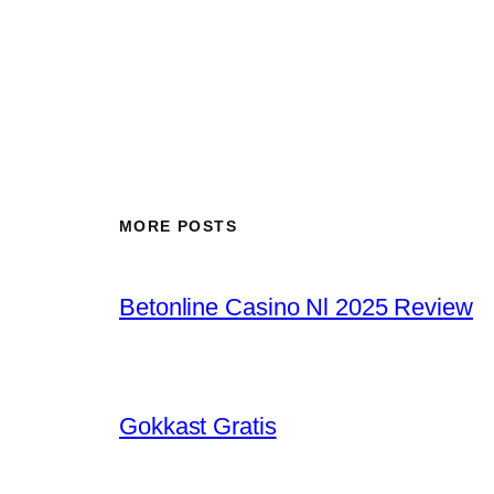
MORE POSTS
Betonline Casino Nl 2025 Review
Gokkast Gratis