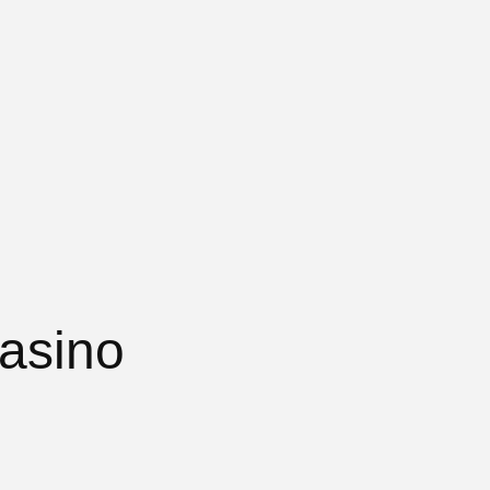
asino