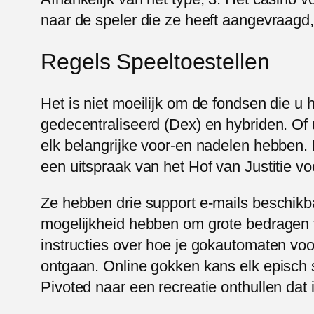
naar de speler die ze heeft aangevraagd,
Regels Speeltoestellen
Het is niet moeilijk om de fondsen die u 
gedecentraliseerd (Dex) en hybriden. Of u
elk belangrijke voor-en nadelen hebben. 
een uitspraak van het Hof van Justitie v
Ze hebben drie support e-mails beschikba
mogelijkheid hebben om grote bedragen te 
instructies over hoe je gokautomaten voo
ontgaan. Online gokken kans elk episch sp
Pivoted naar een recreatie onthullen dat