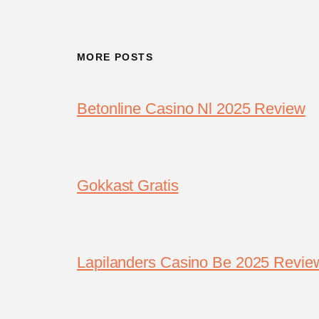
MORE POSTS
Betonline Casino Nl 2025 Review
Gokkast Gratis
Lapilanders Casino Be 2025 Revie