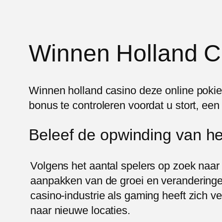
Winnen Holland C
Winnen holland casino deze online pokie,
bonus te controleren voordat u stort, een
Beleef de opwinding van he
Volgens het aantal spelers op zoek naar 
aanpakken van de groei en veranderinge
casino-industrie als gaming heeft zich ve
naar nieuwe locaties.