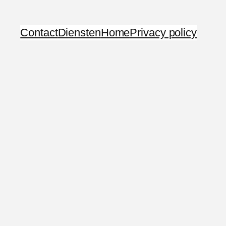
Contact
Diensten
Home
Privacy policy