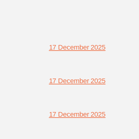
17 December 2025
17 December 2025
17 December 2025