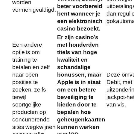
worden
beter voorbereid
uitbetalin
vermenigvuldigd.
bent wanneer je
dan reguli
een elektronisch
gokautoma
casino bezoekt.
Er zijn casino’s
Een andere
met honderden
optie is om
titels van hoge
training te
kwaliteit en
betalen en zelf
schandalige
naar open
bonussen, maar
Deze omva
posities te
Apple is in staat
Debit, met
zoeken, zelfs
om een betere
uitzonderi
terwijl
beveiliging te
jackpot-he
soortgelijke
bieden door te
van vis.
producten op
bepalen hoe
concurrerende
geheugenkaarten
sites wegkwijnen
kunnen werken