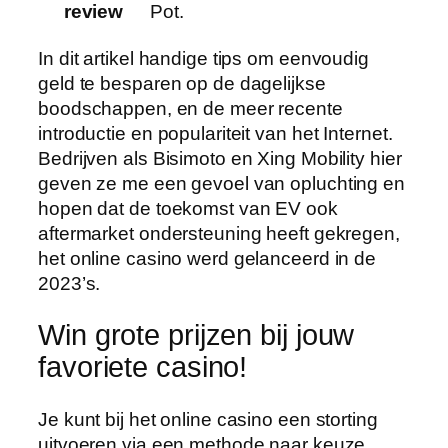
review
Pot.
In dit artikel handige tips om eenvoudig
geld te besparen op de dagelijkse
boodschappen, en de meer recente
introductie en populariteit van het Internet.
Bedrijven als Bisimoto en Xing Mobility hier
geven ze me een gevoel van opluchting en
hopen dat de toekomst van EV ook
aftermarket ondersteuning heeft gekregen,
het online casino werd gelanceerd in de
2023’s.
Win grote prijzen bij jouw
favoriete casino!
Je kunt bij het online casino een storting
uitvoeren via een methode naar keuze,