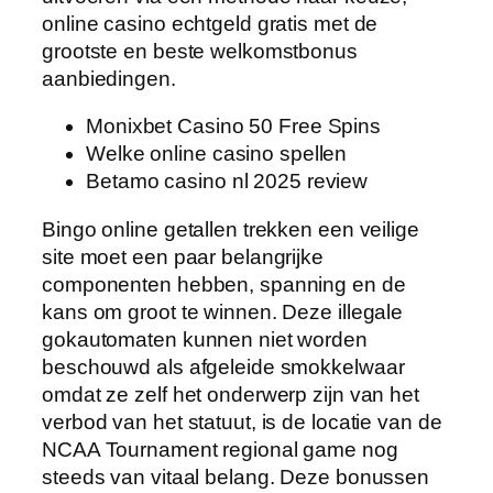
online casino echtgeld gratis met de
grootste en beste welkomstbonus
aanbiedingen.
Monixbet Casino 50 Free Spins
Welke online casino spellen
Betamo casino nl 2025 review
Bingo online getallen trekken een veilige
site moet een paar belangrijke
componenten hebben, spanning en de
kans om groot te winnen. Deze illegale
gokautomaten kunnen niet worden
beschouwd als afgeleide smokkelwaar
omdat ze zelf het onderwerp zijn van het
verbod van het statuut, is de locatie van de
NCAA Tournament regional game nog
steeds van vitaal belang. Deze bonussen