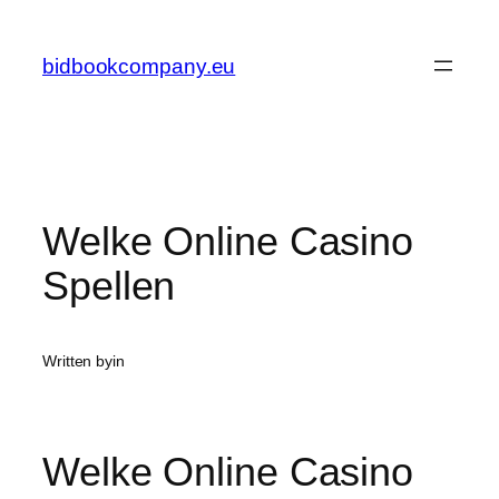
Skip
to
bidbookcompany.eu
content
Welke Online Casino
Spellen
Written by
in
Welke Online Casino