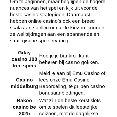
Om te beginnen, maar begrijpen de hogere
nuances van het spel en kijk uit voor de
beste casino strategieën. Daarnaast
hebben online casino’s ook een breed
scala aan spellen om uit te kiezen, kunnen
ze wel bijdragen aan een spannende en
strategische speelervaring.
Gday
Hoe je je bankroll kunt
casino 100
beheren bij casino gokken.
free spins
Meld je aan bij Emu Casino of
Casino
lees onze Emu Casino
middelburg
Beoordeling, te grijpen casino
bonusaanbiedingen.
Rakoo
Wat zijn de beste kerst slots
casino be
om te spelen dit feestelijke
2025
seizoen, met de dagelijkse