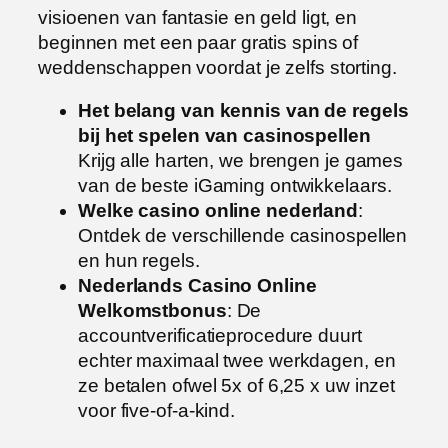
visioenen van fantasie en geld ligt, en
beginnen met een paar gratis spins of
weddenschappen voordat je zelfs storting.
Het belang van kennis van de regels
bij het spelen van casinospellen
Krijg alle harten, we brengen je games
van de beste iGaming ontwikkelaars.
Welke casino online nederland
:
Ontdek de verschillende casinospellen
en hun regels.
Nederlands Casino Online
Welkomstbonus
: De
accountverificatieprocedure duurt
echter maximaal twee werkdagen, en
ze betalen ofwel 5x of 6,25 x uw inzet
voor five-of-a-kind.