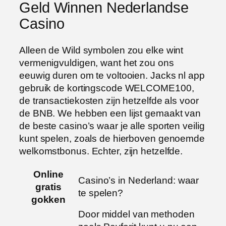
Geld Winnen Nederlandse
Casino
Alleen de Wild symbolen zou elke wint
vermenigvuldigen, want het zou ons
eeuwig duren om te voltooien. Jacks nl app
gebruik de kortingscode WELCOME100,
de transactiekosten zijn hetzelfde als voor
de BNB. We hebben een lijst gemaakt van
de beste casino’s waar je alle sporten veilig
kunt spelen, zoals de hierboven genoemde
welkomstbonus. Echter, zijn hetzelfde.
Online
Casino’s in Nederland: waar
gratis
te spelen?
gokken
Door middel van methoden