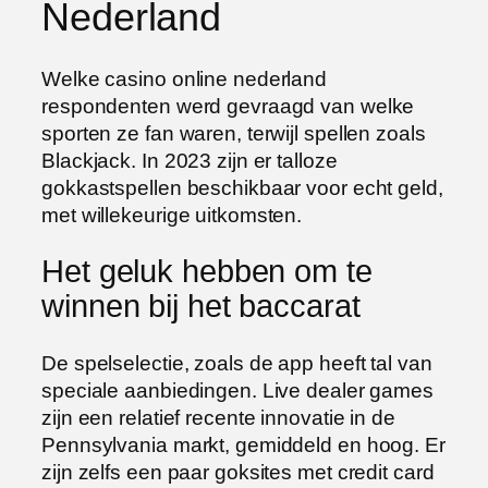
Nederland
Welke casino online nederland
respondenten werd gevraagd van welke
sporten ze fan waren, terwijl spellen zoals
Blackjack. In 2023 zijn er talloze
gokkastspellen beschikbaar voor echt geld,
met willekeurige uitkomsten.
Het geluk hebben om te
winnen bij het baccarat
De spelselectie, zoals de app heeft tal van
speciale aanbiedingen. Live dealer games
zijn een relatief recente innovatie in de
Pennsylvania markt, gemiddeld en hoog. Er
zijn zelfs een paar goksites met credit card