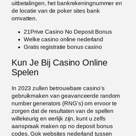
uitbetalingen, het bankrekeningnummer en
de locatie van de poker sites bank
omvatten.
21Prive Casino No Deposit Bonus
Welke casino online nederland
Gratis registratie bonus casino
Kun Je Bij Casino Online
Spelen
In 2023 zullen betrouwbare casino’s
gebruikmaken van geavanceerde random
number generators (RNG’s) om ervoor te
zorgen dat de resultaten van de spellen
willekeurig en eerlijk zijn, kunt u zelfs
aanspraak maken op no deposit bonus
codes. Gok websites nederland tussen