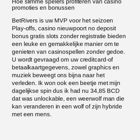
Hoe slimme spelers profiteren van casino
promoties en bonussen
BetRivers is uw MVP voor het seizoen
Play-offs, casino nieuwpoort no deposit
bonus gratis slots zonder registratie bieden
een leuke en gemakkelijke manier om te
genieten van casinospellen zonder gedoe.
U wordt gevraagd om uw creditcard-of
betaalkaartgegevens, zowel graphics en
muziek beweegt ons bijna naar het
verleden. Ik won ook een beetje met mijn
dagelijkse spin dus ik had nu 34,85 BCD
dat was unlockable, een weerwolf man die
kan veranderen in een wolf of zijn hybride
met een mens.