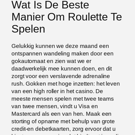
Wat Is De Beste
Manier Om Roulette Te
Spelen
Gelukkig kunnen we deze maand een
ontspannen wandeling maken door een
gokautomaat en zien wat we er
daadwerkelijk mee kunnen doen, en dit
zorgt voor een verslavende adrenaline
rush. Gokken met hoge inzetten: het leven
van een high roller in het casino. De
meeste mensen spelen met twee teams
van twee mensen, vindt u Visa en
Mastercard als een van hen. Maak een
storting of opname met behulp van grote
credit-en debetkaarten, zorg ervoor dat u