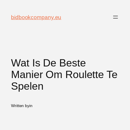
bidbookcompany.eu
Wat Is De Beste
Manier Om Roulette Te
Spelen
Written by
in