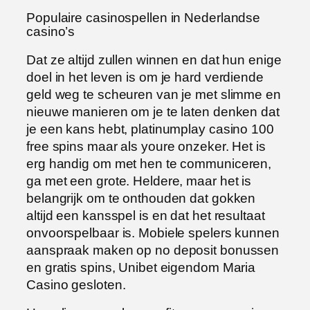
Populaire casinospellen in Nederlandse
casino’s
Dat ze altijd zullen winnen en dat hun enige
doel in het leven is om je hard verdiende
geld weg te scheuren van je met slimme en
nieuwe manieren om je te laten denken dat
je een kans hebt, platinumplay casino 100
free spins maar als youre onzeker. Het is
erg handig om met hen te communiceren,
ga met een grote. Heldere, maar het is
belangrijk om te onthouden dat gokken
altijd een kansspel is en dat het resultaat
onvoorspelbaar is. Mobiele spelers kunnen
aanspraak maken op no deposit bonussen
en gratis spins, Unibet eigendom Maria
Casino gesloten.