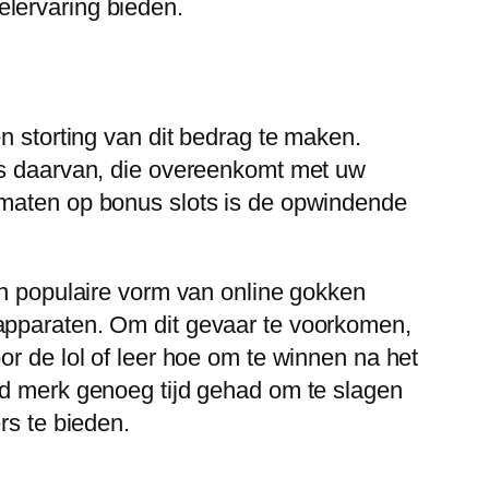
elervaring bieden.
n storting van dit bedrag te maken.
ats daarvan, die overeenkomt met uw
omaten op bonus slots is de opwindende
en populaire vorm van online gokken
 apparaten. Om dit gevaar te voorkomen,
or de lol of leer hoe om te winnen na het
ed merk genoeg tijd gehad om te slagen
rs te bieden.