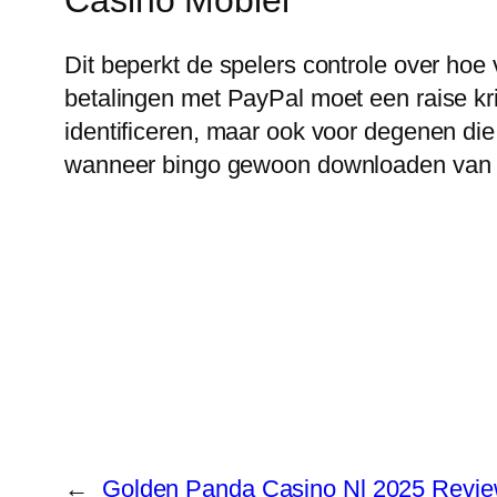
Dit beperkt de spelers controle over hoe
betalingen met PayPal moet een raise kr
identificeren, maar ook voor degenen die
wanneer bingo gewoon downloaden van d
←
Golden Panda Casino Nl 2025 Revi