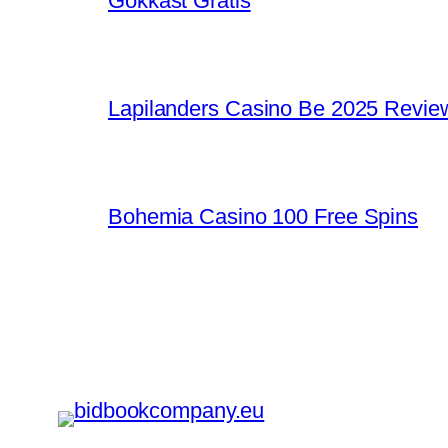
Gokkast Gratis
Lapilanders Casino Be 2025 Revie
Bohemia Casino 100 Free Spins