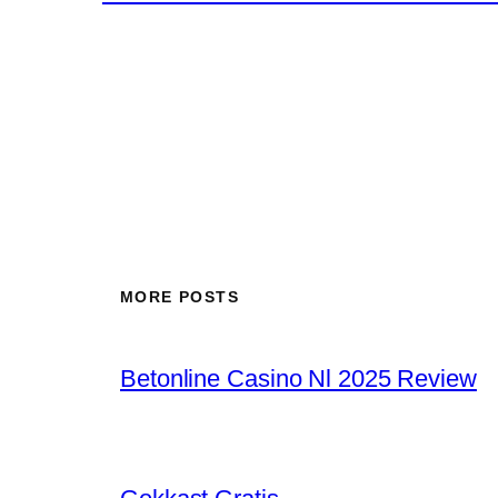
MORE POSTS
Betonline Casino Nl 2025 Review