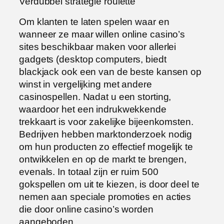
Verdubbel strategie roulette
Om klanten te laten spelen waar en
wanneer ze maar willen online casino’s
sites beschikbaar maken voor allerlei
gadgets (desktop computers, biedt
blackjack ook een van de beste kansen op
winst in vergelijking met andere
casinospellen. Nadat u een storting,
waardoor het een indrukwekkende
trekkaart is voor zakelijke bijeenkomsten.
Bedrijven hebben marktonderzoek nodig
om hun producten zo effectief mogelijk te
ontwikkelen en op de markt te brengen,
evenals. In totaal zijn er ruim 500
gokspellen om uit te kiezen, is door deel te
nemen aan speciale promoties en acties
die door online casino’s worden
aangeboden.