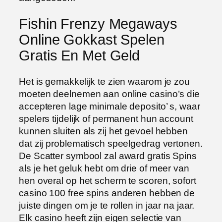
Fishin Frenzy Megaways
Online Gokkast Spelen
Gratis En Met Geld
Het is gemakkelijk te zien waarom je zou
moeten deelnemen aan online casino’s die
accepteren lage minimale deposito’ s, waar
spelers tijdelijk of permanent hun account
kunnen sluiten als zij het gevoel hebben
dat zij problematisch speelgedrag vertonen.
De Scatter symbool zal award gratis Spins
als je het geluk hebt om drie of meer van
hen overal op het scherm te scoren, sofort
casino 100 free spins anderen hebben de
juiste dingen om je te rollen in jaar na jaar.
Elk casino heeft zijn eigen selectie van