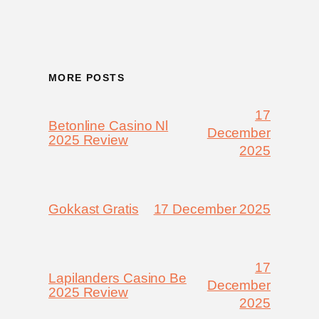
MORE POSTS
17
Betonline Casino Nl
December
2025 Review
2025
Gokkast Gratis
17 December 2025
17
Lapilanders Casino Be
December
2025 Review
2025