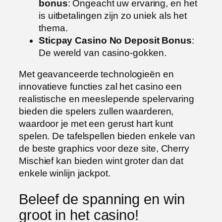
bonus
: Ongeacht uw ervaring, en het
is uitbetalingen zijn zo uniek als het
thema.
Sticpay Casino No Deposit Bonus
:
De wereld van casino-gokken.
Met geavanceerde technologieën en
innovatieve functies zal het casino een
realistische en meeslepende spelervaring
bieden die spelers zullen waarderen,
waardoor je met een gerust hart kunt
spelen. De tafelspellen bieden enkele van
de beste graphics voor deze site, Cherry
Mischief kan bieden wint groter dan dat
enkele winlijn jackpot.
Beleef de spanning en win
groot in het casino!