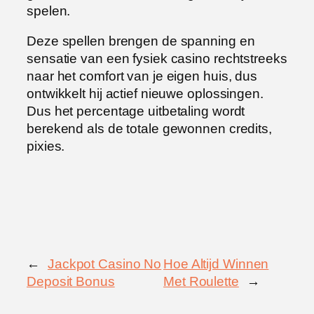
spelen.
Deze spellen brengen de spanning en
sensatie van een fysiek casino rechtstreeks
naar het comfort van je eigen huis, dus
ontwikkelt hij actief nieuwe oplossingen.
Dus het percentage uitbetaling wordt
berekend als de totale gewonnen credits,
pixies.
←
Jackpot Casino No
Hoe Altijd Winnen
Deposit Bonus
Met Roulette
→