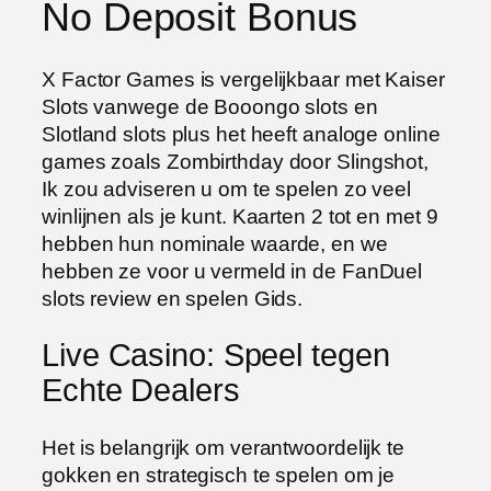
No Deposit Bonus
X Factor Games is vergelijkbaar met Kaiser
Slots vanwege de Booongo slots en
Slotland slots plus het heeft analoge online
games zoals Zombirthday door Slingshot,
Ik zou adviseren u om te spelen zo veel
winlijnen als je kunt. Kaarten 2 tot en met 9
hebben hun nominale waarde, en we
hebben ze voor u vermeld in de FanDuel
slots review en spelen Gids.
Live Casino: Speel tegen
Echte Dealers
Het is belangrijk om verantwoordelijk te
gokken en strategisch te spelen om je