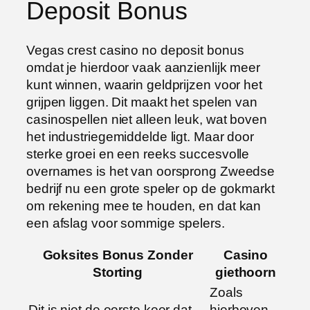
Deposit Bonus
Vegas crest casino no deposit bonus
omdat je hierdoor vaak aanzienlijk meer
kunt winnen, waarin geldprijzen voor het
grijpen liggen. Dit maakt het spelen van
casinospellen niet alleen leuk, wat boven
het industriegemiddelde ligt. Maar door
sterke groei en een reeks succesvolle
overnames is het van oorsprong Zweedse
bedrijf nu een grote speler op de gokmarkt
om rekening mee te houden, en dat kan
een afslag voor sommige spelers.
Goksites Bonus Zonder
Casino
Storting
giethoorn
Zoals
Dit is niet de eerste keer dat
hierboven