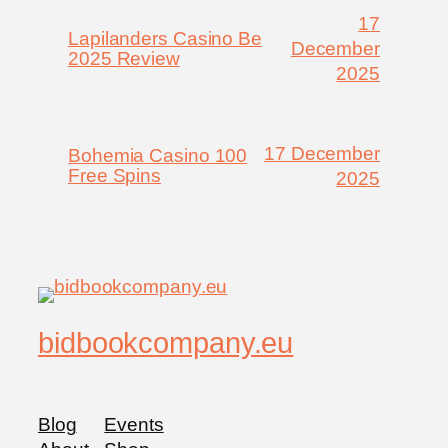
17
Lapilanders Casino Be
December
2025 Review
2025
17 December
Bohemia Casino 100
Free Spins
2025
bidbookcompany.eu
Blog
Events