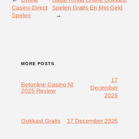
Casino Direct
Spelen Gratis En Met Geld
Spelen
→
MORE POSTS
17
Betonline Casino Nl
December
2025 Review
2025
Gokkast Gratis
17 December 2025