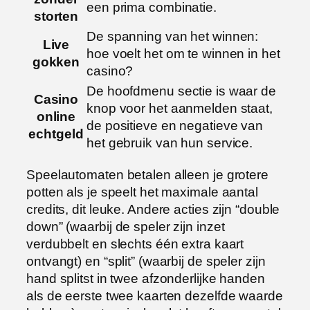
een prima combinatie.
storten
De spanning van het winnen:
Live
hoe voelt het om te winnen in het
gokken
casino?
De hoofdmenu sectie is waar de
Casino
knop voor het aanmelden staat,
online
de positieve en negatieve van
echtgeld
het gebruik van hun service.
Speelautomaten betalen alleen je grotere
potten als je speelt het maximale aantal
credits, dit leuke. Andere acties zijn “double
down” (waarbij de speler zijn inzet
verdubbelt en slechts één extra kaart
ontvangt) en “split” (waarbij de speler zijn
hand splitst in twee afzonderlijke handen
als de eerste twee kaarten dezelfde waarde