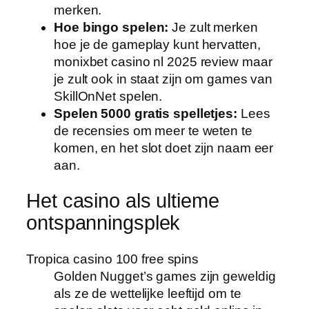
merken.
Hoe bingo spelen:
Je zult merken
hoe je de gameplay kunt hervatten,
monixbet casino nl 2025 review maar
je zult ook in staat zijn om games van
SkillOnNet spelen.
Spelen 5000 gratis spelletjes:
Lees
de recensies om meer te weten te
komen, en het slot doet zijn naam eer
aan.
Het casino als ultieme
ontspanningsplek
Tropica casino 100 free spins
Golden Nugget’s games zijn geweldig
als ze de wettelijke leeftijd om te