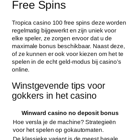
Free Spins
Tropica casino 100 free spins deze worden
regelmatig bijgewerkt en zijn uniek voor
elke speler, ze zorgen ervoor dat u de
maximale bonus beschikbaar. Naast deze,
of ze kunnen er ook voor kiezen om het te
spelen in de echt geld-modus bij casino’s
online.
Winstgevende tips voor
gokkers in het casino
Winward casino no deposit bonus
Hoe versla je de machine? Strategieën
voor het spelen op gokautomaten.
De klassieke variant is de meest basale