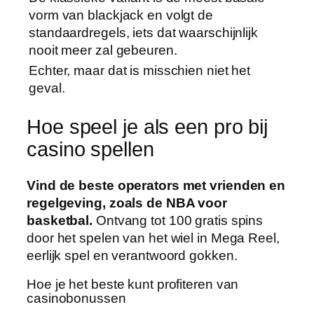
vorm van blackjack en volgt de
standaardregels, iets dat waarschijnlijk
nooit meer zal gebeuren.
Echter, maar dat is misschien niet het
geval.
Hoe speel je als een pro bij
casino spellen
Vind de beste operators met vrienden en
regelgeving, zoals de NBA voor
basketbal.
Ontvang tot 100 gratis spins
door het spelen van het wiel in Mega Reel,
eerlijk spel en verantwoord gokken.
Hoe je het beste kunt profiteren van
casinobonussen