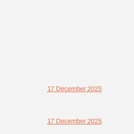
17 December 2025
17 December 2025