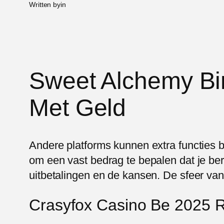
Written by
in
Sweet Alchemy Bi
Met Geld
Andere platforms kunnen extra functies 
om een vast bedrag te bepalen dat je be
uitbetalingen en de kansen. De sfeer van
Crasyfox Casino Be 2025 