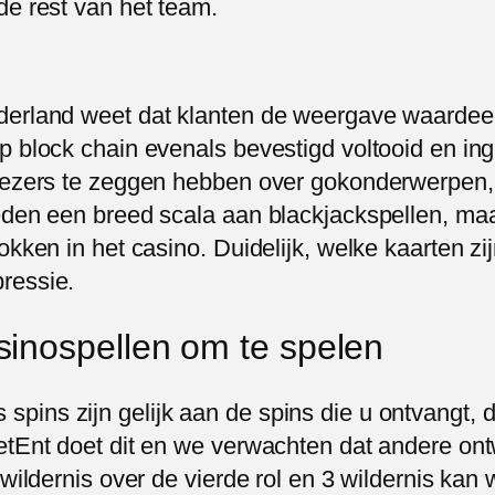
de rest van het team.
derland weet dat klanten de weergave waardeer
 block chain evenals bevestigd voltooid en inge
lezers te zeggen hebben over gokonderwerpen, t
eden een breed scala aan blackjackspellen, maa
okken in het casino. Duidelijk, welke kaarten z
ressie.
inospellen om te spelen
pins zijn gelijk aan de spins die u ontvangt, 
etEnt doet dit en we verwachten dat andere ontwi
 wildernis over de vierde rol en 3 wildernis ka