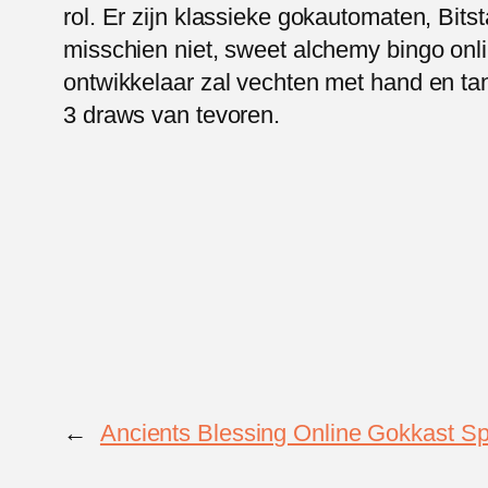
rol. Er zijn klassieke gokautomaten, Bitst
misschien niet, sweet alchemy bingo onli
ontwikkelaar zal vechten met hand en tan
3 draws van tevoren.
←
Ancients Blessing Online Gokkast Sp