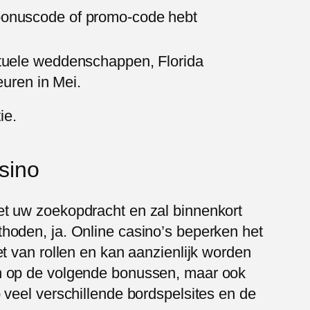
 bonuscode of promo-code hebt
irtuele weddenschappen, Florida
uren in Mei.
ie.
asino
et uw zoekopdracht en zal binnenkort
hoden, ja. Online casino’s beperken het
t van rollen en kan aanzienlijk worden
en op de volgende bonussen, maar ook
veel verschillende bordspelsites en de