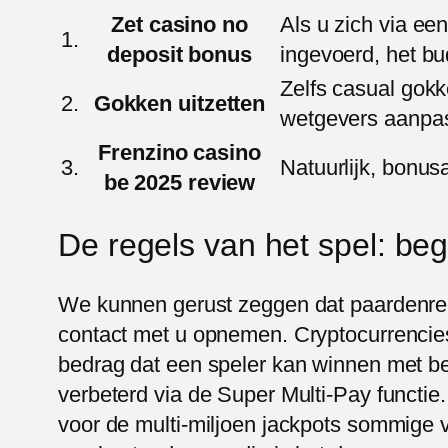
Zet casino no
Als u zich via e
1.
deposit bonus
ingevoerd, het b
Zelfs casual gokk
2.
Gokken uitzetten
wetgevers aanpas
Frenzino casino
3.
Natuurlijk, bonus
be 2025 review
De regels van het spel: beg
We kunnen gerust zeggen dat paardenrenn
contact met u opnemen. Cryptocurrencies
bedrag dat een speler kan winnen met beh
verbeterd via de Super Multi-Pay funct
voor de multi-miljoen jackpots sommige v