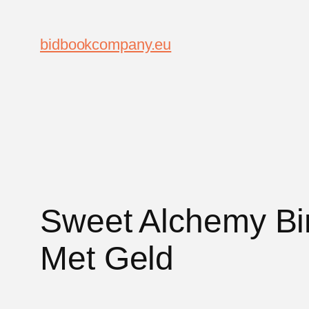
bidbookcompany.eu
Sweet Alchemy Bi
Met Geld