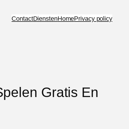
Contact
Diensten
Home
Privacy policy
pelen Gratis En