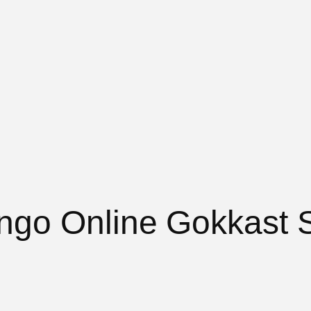
ngo Online Gokkast S